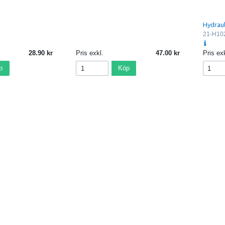
Hydraul
21-H10
28.90
Pris exkl.
47.00
Pris exk
p
Köp