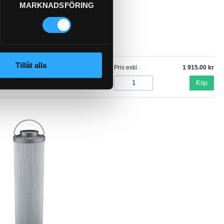
MARKNADSFÖRING
Tillåt alla
Pris exkl.
1 915.00
Köp