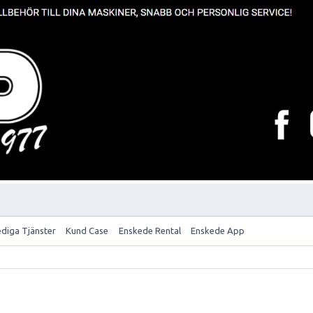
ediga Tjänster
Kund Case
Enskede Rental
Enskede App
)