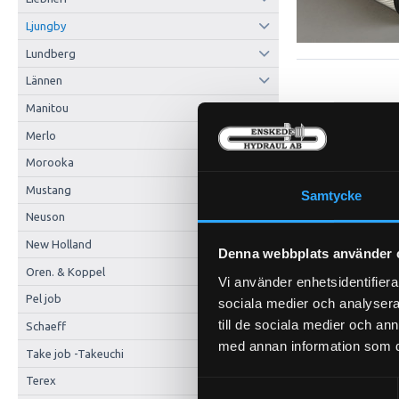
Ljungby
Lundberg
Lännen
Manitou
Merlo
Morooka
Mustang
Samtycke
Neuson
New Holland
Denna webbplats använder 
Oren. & Koppel
Vi använder enhetsidentifierar
Pel job
sociala medier och analysera 
till de sociala medier och a
Schaeff
med annan information som du 
Take job -Takeuchi
Terex
Samtyckesval