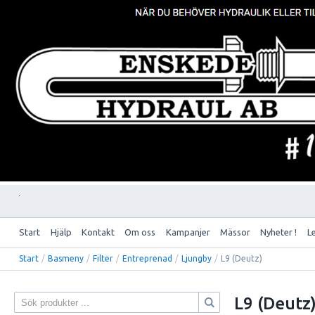
Start
Hjälp
Kontakt
Om oss
Kampanjer
Mässor
Nyheter !
L
Start
/
Basmeny
/
Filter
/
Entreprenad
/
Ljungby
/
L9 (Deutz)
L9 (Deutz