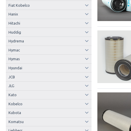
Fiat Kobelco
Hanix
Hitachi
Huddig
Hydrema
Hymac
Hymas
Hyundai
JCB
JLG
Kato
Kobelco
Kubota
Komatsu
Liebherr