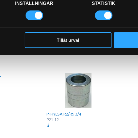
INSTÄLLNINGAR
STATISTIK
Tillåt urval
FILTER VATTENABSORBERANDE
21-D102
"
P-HYLSA R2/R9 3/4
P21-12