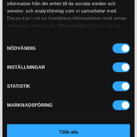
Hydraulfilter
information från din enhet till de sociala medier och
21-4729
annons- och analysföretag som vi samarbetar med.
Dessa kan i sin tur kombinera informationen med annan
information som du har tillhandahållit eller som de har
samlat in när du har använt deras tjänster.
Samtyckesval
Pris exkl.
565.00
NÖDVÄNDIG
Köp
INSTÄLLNINGAR
P-HYLSA 2SC 1/2"
PU11-8
STATISTIK
MARKNADSFÖRING
P-HYLSA R2/R9 3/4
P21-12
Pris exkl.
28.90
Pris exkl.
47.00
Tillåt alla