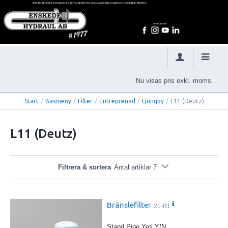
Nu visas pris exkl. moms
Start
/
Basmeny
/
Filter
/
Entreprenad
/
Ljungby
/
L11 (Deutz)
L11 (Deutz)
Filtrera & sortera
Antal artiklar 7
Bränslefilter
21-B1
Stand Pipe Yes Y/N