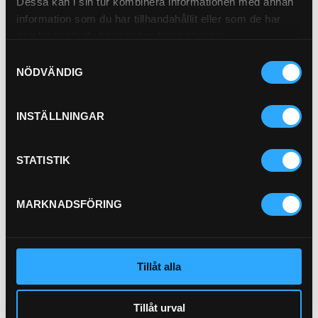
Dessa kan i sin tur kombinera informationen med annan
information som du har tillhandahållit eller som de har
samlat in när du har använt deras tjänster.
Pris exkl.
103.00
Samtyckesval
Köp
NÖDVÄNDIG
INSTÄLLNINGAR
P-HYLSA 2SC 1/2"
PU11-8
STATISTIK
P-NIPPEL BSP (1/2)
92-8
MARKNADSFÖRING
Pris exkl.
46.90
Pris exkl.
28.90
Köp
Köp
Tillåt alla
Tillåt urval