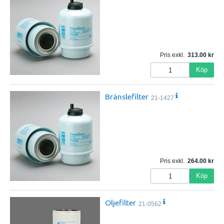
Pris exkl.
313.00
Köp
Bränslefilter
21-1427
Pris exkl.
264.00
Köp
Oljefilter
21-0562