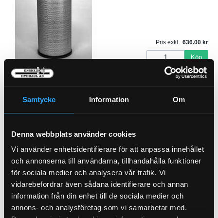
Pris exkl.
636.00
Köp
Luftfilter Säkerhet (I)
21-55200
Samtycke
Information
Om
Denna webbplats använder cookies
Pris exkl.
382.00
Vi använder enhetsidentifierare för att anpassa innehållet
Köp
och annonserna till användarna, tillhandahålla funktioner
för sociala medier och analysera vår trafik. Vi
vidarebefordrar även sådana identifierare och annan
Kylvatten Filter
21-4071
information från din enhet till de sociala medier och
annons- och analysföretag som vi samarbetar med.