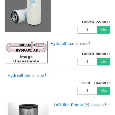
Pris exkl.
227.00
Köp
Hydraulfilter
21-13026
Pris exkl.
593.00
Köp
Hydraulfilter
21-4036
Pris exkl.
2 630.00
Köp
Luftfilter Primär (Y)
21-55199