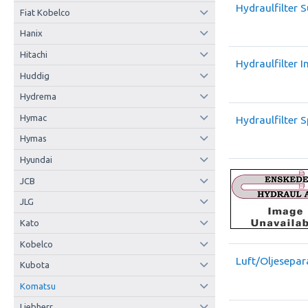
Hydraulfilter 
Fiat Kobelco
Hanix
Hitachi
Hydraulfilter I
Huddig
Hydrema
Hymac
Hydraulfilter 
Hymas
Hyundai
JCB
JLG
Kato
Kobelco
Luft/Oljesepara
Kubota
Komatsu
Liebherr