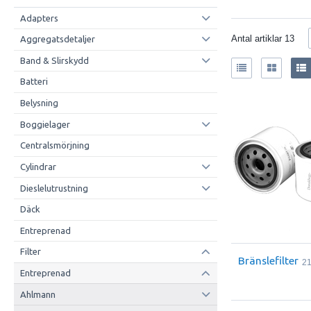
Adapters
Antal artiklar
13
Aggregatsdetaljer
Band & Slirskydd
Batteri
Belysning
Boggielager
Centralsmörjning
Cylindrar
Dieslelutrustning
Däck
Entreprenad
Filter
Bränslefilter
2
Entreprenad
Ahlmann