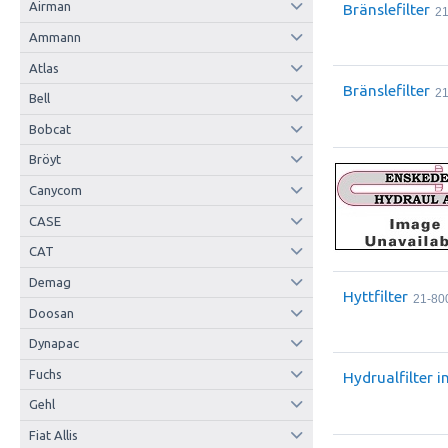
Airman
Bränslefilter
2
Ammann
Atlas
Bränslefilter
2
Bell
Bobcat
Bröyt
Canycom
CASE
CAT
Demag
Hyttfilter
21-80
Doosan
Dynapac
Fuchs
Hydrualfilter i
Gehl
Fiat Allis