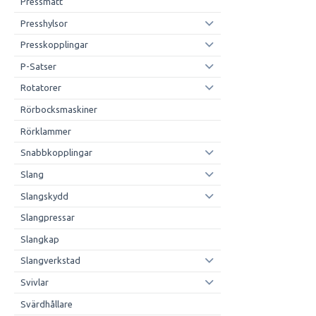
Pressmått
Presshylsor
Presskopplingar
P-Satser
Rotatorer
Rörbocksmaskiner
Rörklammer
Snabbkopplingar
Slang
Slangskydd
Slangpressar
Slangkap
Slangverkstad
Svivlar
Svärdhållare