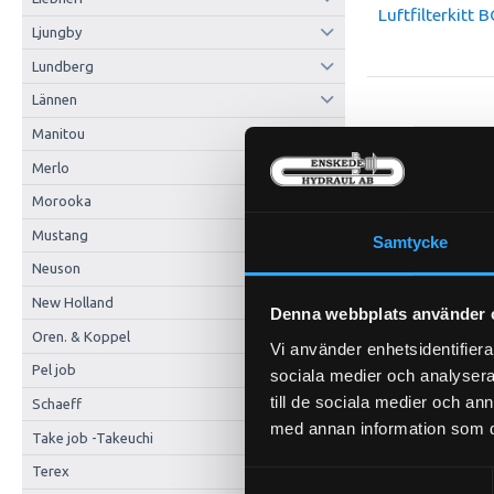
Luftfilterkitt 
Ljungby
Lundberg
Lännen
Manitou
P-HYLSA 2SC 3/8
PU11-6
Merlo
Morooka
Mustang
Samtycke
Neuson
New Holland
Denna webbplats använder 
Oren. & Koppel
Vi använder enhetsidentifierar
Pel job
sociala medier och analysera 
till de sociala medier och a
Schaeff
Pris exkl.
med annan information som du 
Take job -Takeuchi
Kö
Terex
Samtyckesval