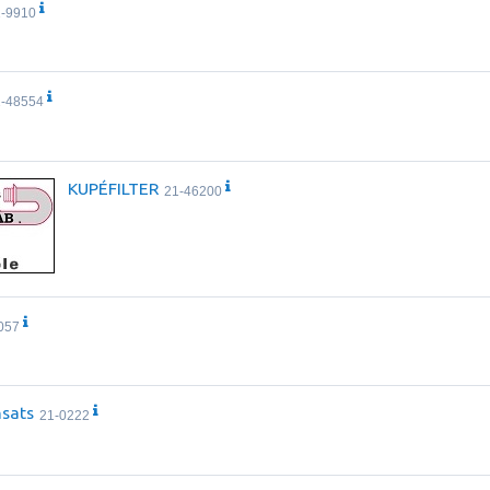
1-9910
1-48554
KUPÉFILTER
21-46200
057
nsats
21-0222