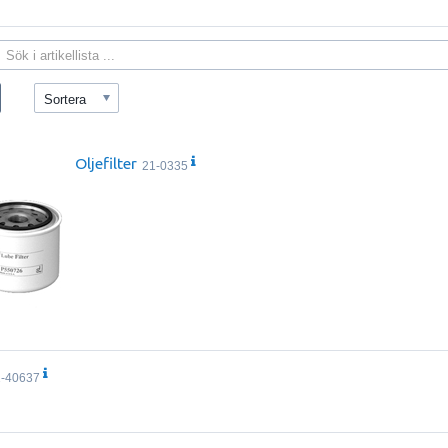
Sortera
Oljefilter
21-0335
1-40637