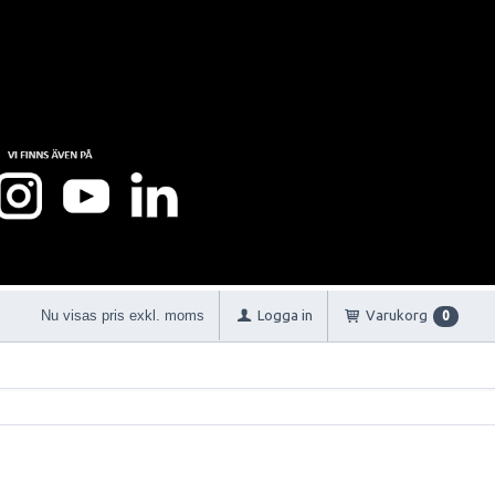
Nu visas pris exkl. moms
Logga in
Varukorg
0