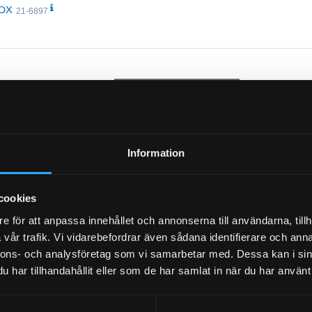
BOX
21-6897
"
Information
cookies
Andings
21-570
Bränslefilter Cav
e för att anpassa innehållet och annonserna till användarna, tillh
21-B2
vår trafik. Vi vidarebefordrar även sådana identifierare och anna
nnons- och analysföretag som vi samarbetar med. Dessa kan i sin
18.90
Pris exkl.
68.00
Pris exk
har tillhandahållit eller som de har samlat in när du har använt 
p
Köp