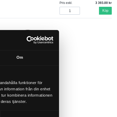
Pris exkl.
3 393.00
Köp
Om
filter
0
andahålla funktioner för
n information från din enhet
 tur kombinera informationen
l.
299.00
deras tjänster.
Köp