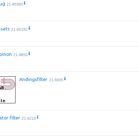
Sug
21-90360
nsats
21-60192
Spinon
21-9850
Andingsfilter
21-8005
tor filter
21-6218