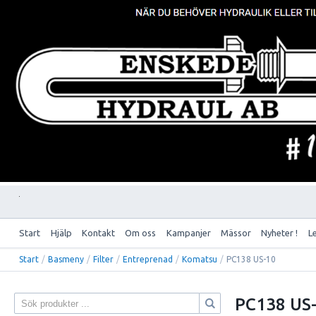
Start
Hjälp
Kontakt
Om oss
Kampanjer
Mässor
Nyheter !
L
Start
/
Basmeny
/
Filter
/
Entreprenad
/
Komatsu
/
PC138 US-10
PC138 US