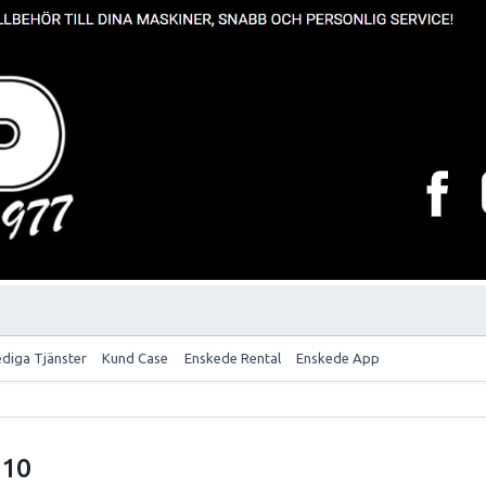
ediga Tjänster
Kund Case
Enskede Rental
Enskede App
-10