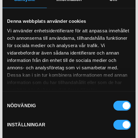
Köp
Köp
Denna webbplats använder cookies
Vi använder enhetsidentifierare för att anpassa innehållet
och annonserna till användarna, tillhandahålla funktioner
för sociala medier och analysera vår trafik. Vi
vidarebefordrar även sådana identifierare och annan
information från din enhet till de sociala medier och
annons- och analysföretag som vi samarbetar med.
Dessa kan i sin tur kombinera informationen med annan
Avluftsfilter
information som du har tillhandahållit eller som de har
21-0196
samlat in när du har använt deras tjänster.
Pris exkl.
172.00
Samtyckesval
Köp
NÖDVÄNDIG
INSTÄLLNINGAR