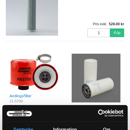
Pris exkl.
528.00
Köp
Andingsfilter
21-5700
Oljefilter Longlife
21-M6
Pris exkl.
299.00
Pris exkl.
302.00
Samtycke
Information
Om