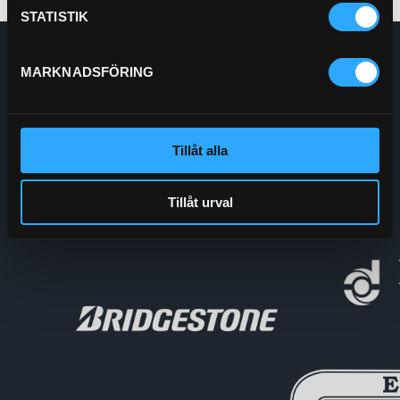
STATISTIK
Enskede Hydraul AB
MARKNADSFÖRING
E-post:
Order@enskedehydraul.se
Telefon:
0292-10630
Adress:
Box 70
740 03 Östervåla
Tillåt alla
Org.nr:
556208-5778
Tillåt urval