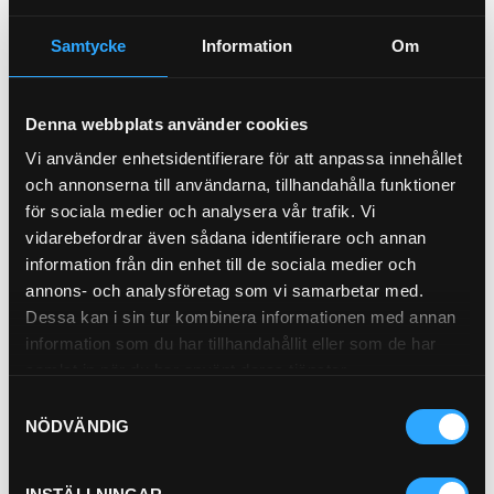
HYDRAULFILTER DURAMAX
Samtycke
Information
Om
21-5332
Denna webbplats använder cookies
Vi använder enhetsidentifierare för att anpassa innehållet
Pris exkl.
915.30
och annonserna till användarna, tillhandahålla funktioner
för sociala medier och analysera vår trafik. Vi
Köp
vidarebefordrar även sådana identifierare och annan
information från din enhet till de sociala medier och
annons- och analysföretag som vi samarbetar med.
Dessa kan i sin tur kombinera informationen med annan
information som du har tillhandahållit eller som de har
samlat in när du har använt deras tjänster.
P-NIPPEL BSP (1/2)
Samtyckesval
92-8
NÖDVÄNDIG