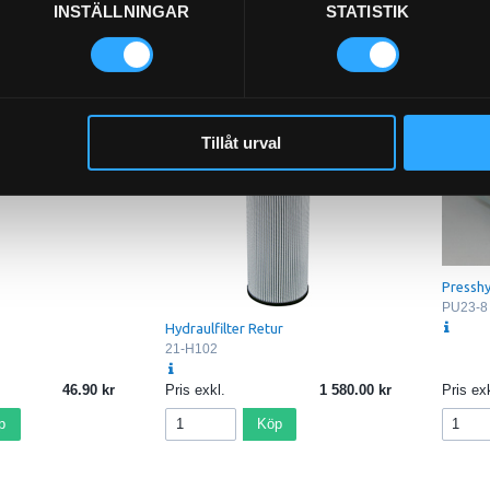
INSTÄLLNINGAR
STATISTIK
Tillåt urval
2)
Presshy
PU23-8
Hydraulfilter Retur
21-H102
46.90
Pris exkl.
1 580.00
Pris exk
p
Köp