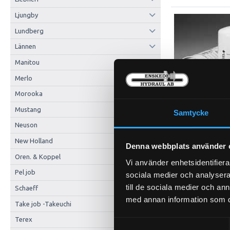
Ljungby
Lundberg
Lännen
Manitou
Merlo
Morooka
Mustang
Samtycke
Neuson
New Holland
Denna webbplats använder 
Oren. & Koppel
Vi använder enhetsidentifierar
Pel job
sociala medier och analysera 
till de sociala medier och a
Schaeff
med annan information som du 
Take job -Takeuchi
Terex
Samtyckesval