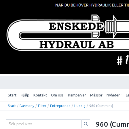
Start
Hjälp
Kontakt
Om oss
Kampanjer
Mässor
Nyheter !
L
Start
/
Basmeny
/
Filter
/
Entreprenad
/
Huddig
/
960 (Cummins)
960 (Cum