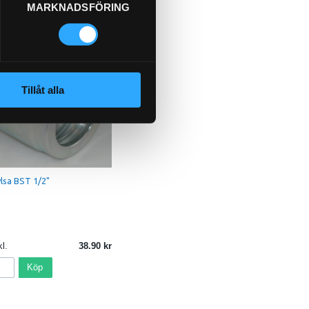
MARKNADSFÖRING
Tillåt alla
lsa BST 1/2"
l.
38.90
Köp