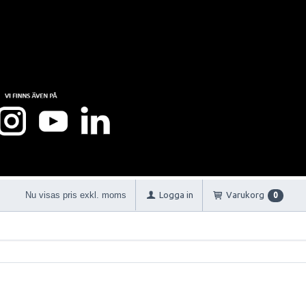
Nu visas pris exkl. moms
Logga in
Varukorg
0