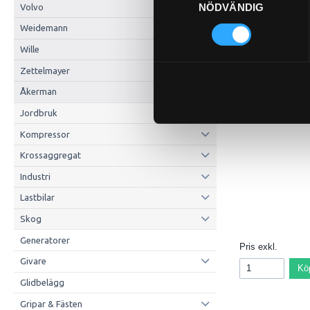
NÖDVÄNDIG
Volvo
Weidemann
Wille
Zettelmayer
Åkerman
P-NIPPEL BSP (1/
92-8
Jordbruk
Kompressor
Krossaggregat
Industri
Lastbilar
Skog
Generatorer
Pris exkl.
Givare
Kö
Glidbelägg
Gripar & Fästen