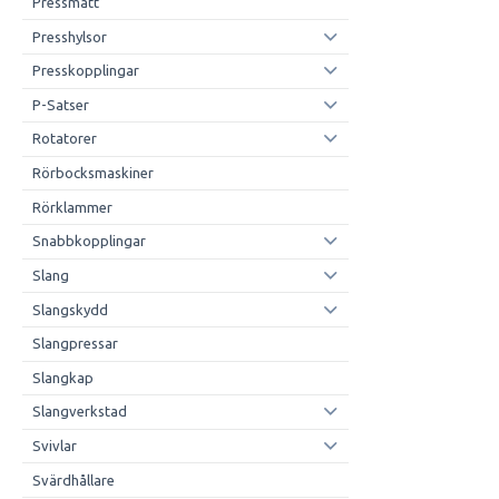
Pressmått
Presshylsor
Presskopplingar
P-Satser
Rotatorer
Rörbocksmaskiner
Rörklammer
Snabbkopplingar
Slang
Slangskydd
Slangpressar
Slangkap
Slangverkstad
Svivlar
Svärdhållare