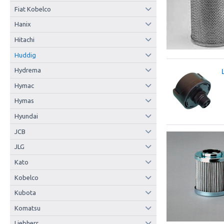
Fiat Kobelco
Hanix
Hitachi
Huddig
Hydrema
Hymac
Hymas
Hyundai
JCB
JLG
Kato
Kobelco
Kubota
Komatsu
Liebherr