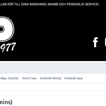
ediga Tjänster
Kund Case
Enskede Rental
Enskede App
mins)