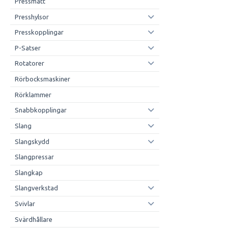
Pressmått
Presshylsor
Presskopplingar
P-Satser
Rotatorer
Rörbocksmaskiner
Rörklammer
Snabbkopplingar
Slang
Slangskydd
Slangpressar
Slangkap
Slangverkstad
Svivlar
Svärdhållare