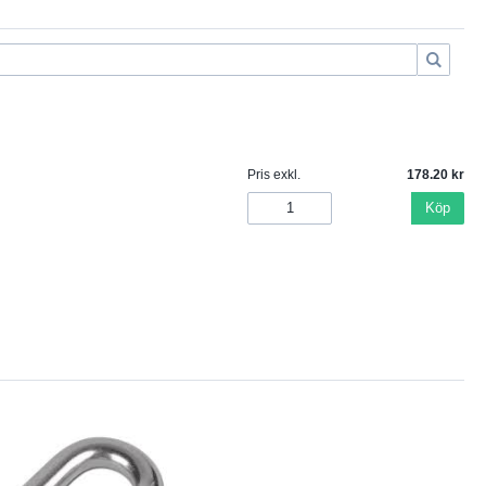
Pris exkl.
178.20
Köp