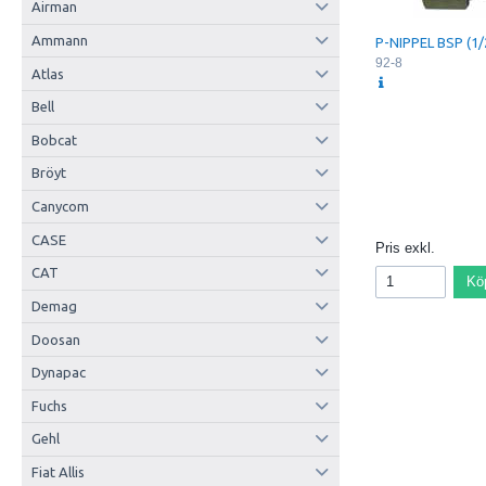
Airman
Ammann
P-NIPPEL BSP (1/
92-8
Atlas
Bell
Bobcat
Bröyt
Canycom
CASE
Pris exkl.
CAT
Kö
Demag
Doosan
Dynapac
Fuchs
Gehl
Fiat Allis