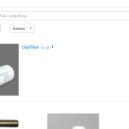
Sortera
Oljefilter
21-M7