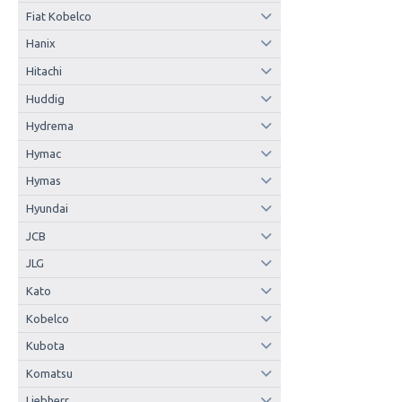
Fiat Kobelco
Hanix
Hitachi
Huddig
Hydrema
Hymac
Hymas
Hyundai
JCB
JLG
Kato
Kobelco
Kubota
Komatsu
Liebherr