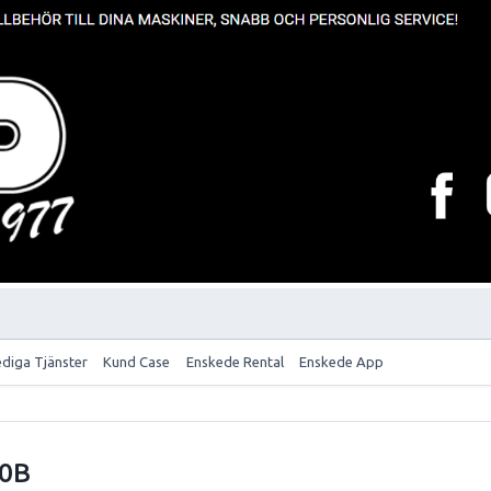
ediga Tjänster
Kund Case
Enskede Rental
Enskede App
60B