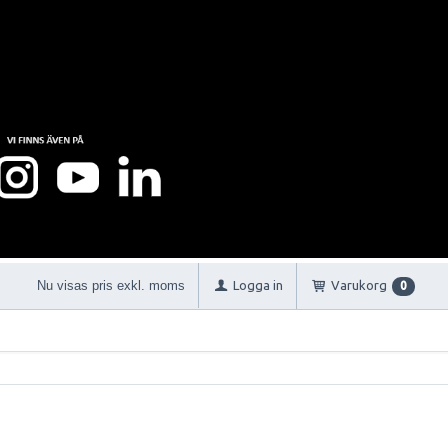
Nu visas pris exkl. moms
Logga in
Varukorg
0