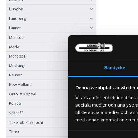
Ljungby
Lundberg
Lännen
Manitou
Merlo
Morooka
Mustang
Samtycke
Neuson
New Holland
Denna webbplats använder 
Oren. & Koppel
Vi använder enhetsidentifierar
Pel job
sociala medier och analysera 
till de sociala medier och a
Schaeff
med annan information som du 
Take job -Takeuchi
Terex
Samtyckesval