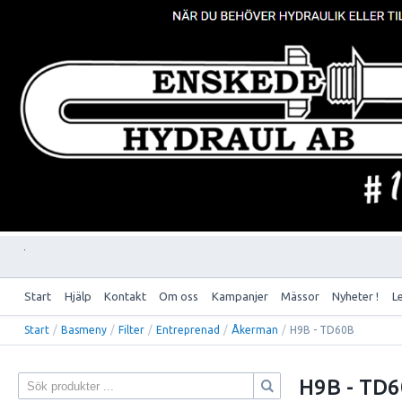
Start
Hjälp
Kontakt
Om oss
Kampanjer
Mässor
Nyheter !
L
Start
/
Basmeny
/
Filter
/
Entreprenad
/
Åkerman
/
H9B - TD60B
H9B - TD