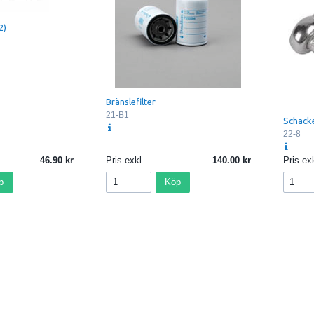
2)
Bränslefilter
21-B1
Schack
22-8
46.90
Pris exkl.
140.00
Pris exk
p
Köp