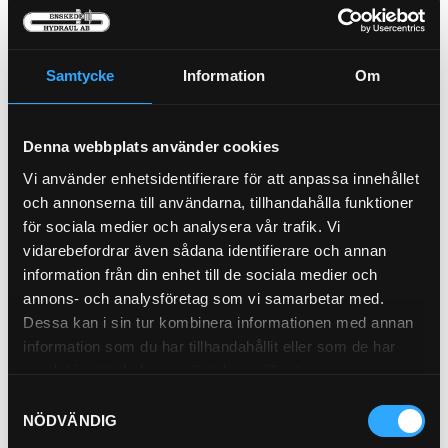
P-NIPPEL BSP (1/2)
92-8
Samtycke
Information
Om
Luftfilter Säkerhet (I)
Denna webbplats använder cookies
21-55200
Vi använder enhetsidentifierare för att anpassa innehållet
Pris exkl.
382.00
Pris exkl.
46.90
och annonserna till användarna, tillhandahålla funktioner
Köp
Köp
för sociala medier och analysera vår trafik. Vi
vidarebefordrar även sådana identifierare och annan
information från din enhet till de sociala medier och
annons- och analysföretag som vi samarbetar med.
Dessa kan i sin tur kombinera informationen med annan
information som du har tillhandahållit eller som de har
samlat in när du har använt deras tjänster.
Samtyckesval
P-HYLSA R2/R9 3/4
NÖDVÄNDIG
P21-12