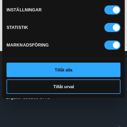
Pris exkl.
47.00
INSTÄLLNINGAR
Köp
STATISTIK
MARKNADSFÖRING
Enskede Hydraul AB
Tillåt alla
E-post:
Order@enskedehydraul.se
Telefon:
0292-10630
Adress:
Box 70
Tillåt urval
740 03 Östervåla
Org.nr:
556208-5778