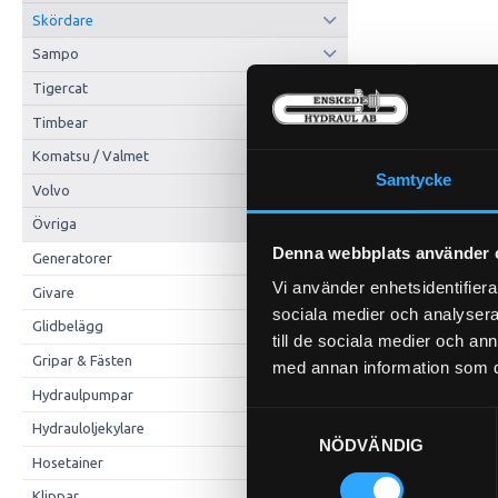
Skördare
Sampo
Tigercat
Timbear
Komatsu / Valmet
Samtycke
Volvo
Övriga
Denna webbplats använder 
Generatorer
Vi använder enhetsidentifierar
Givare
sociala medier och analysera 
Glidbelägg
till de sociala medier och a
Gripar & Fästen
med annan information som du 
Hydraulpumpar
Samtyckesval
Hydrauloljekylare
NÖDVÄNDIG
Hosetainer
Klippar