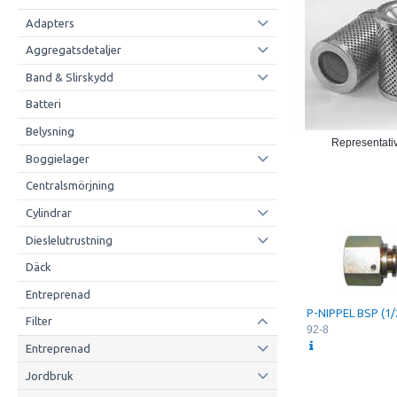
Adapters
Aggregatsdetaljer
Band & Slirskydd
Batteri
Belysning
Representativ
Boggielager
Centralsmörjning
Cylindrar
Dieslelutrustning
Däck
Entreprenad
P-NIPPEL BSP (1/
Filter
92-8
Entreprenad
Jordbruk