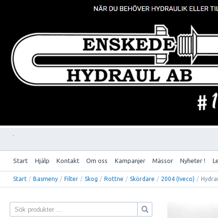
Start
Hjälp
Kontakt
Om oss
Kampanjer
Mässor
Nyheter !
L
Start
/
Basmeny
/
Filter
/
Skog
/
Rottne
/
Skördare
/
2004 (Iveco)
/
Hydrau