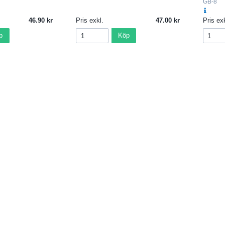
GB-8
46.90
Pris exkl.
47.00
Pris exk
p
Köp