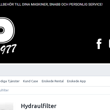
ediga Tjänster
Kund Case
Enskede Rental
Enskede App
lfilter
Hydraulfilter