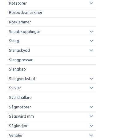
Rotatorer
Rörbocksmaskiner
Rörklammer
Snabbkopplingar
Slang
Slangskydd
Slangpressar
Slangkap
Slangverkstad
Svivlar
Svärdhållare
Sågmotorer
Sågsvärd mm
Sågkedjor
Ventiler