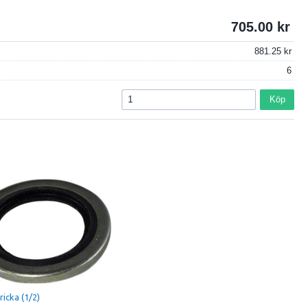
705.00
881.25
6
Köp
icka (1/2)