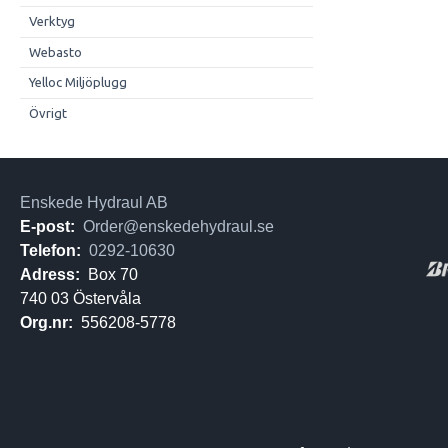
Verktyg
Webasto
Yelloc Miljöplugg
Övrigt
Enskede Hydraul AB
E-post:
Order@enskedehydraul.se
Telefon:
0292-10630
Adress:
Box 70
740 03 Östervåla
Org.nr:
556208-5778