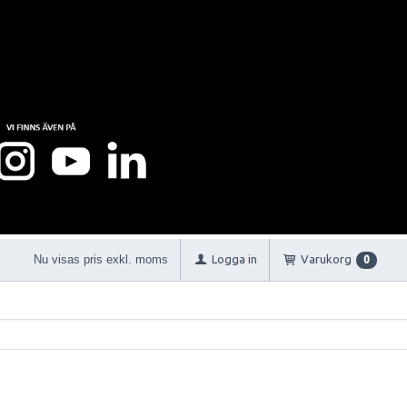
Nu visas pris exkl. moms
Logga in
Varukorg
0