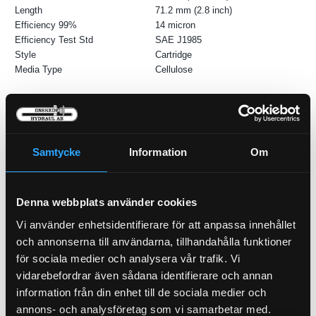
Length
71.2 mm (2.8 inch)
Efficiency 99%
14 micron
Efficiency Test Std
SAE J1985
Style
Cartridge
Media Type
Cellulose
Samtycke
Information
Om
P-NIPPEL BSP (1/2)
92-8
Denna webbplats använder cookies
Vi använder enhetsidentifierare för att anpassa innehållet
Oljefilter
och annonserna till användarna, tillhandahålla funktioner
21-M111
för sociala medier och analysera vår trafik. Vi
vidarebefordrar även sådana identifierare och annan
Pris exkl.
160.00
Pris exkl.
46.90
information från din enhet till de sociala medier och
Köp
Köp
annons- och analysföretag som vi samarbetar med.