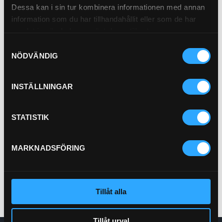
Dessa kan i sin tur kombinera informationen med annan
information som du har tillhandahållit eller som de har
samlat in när du har använt deras tjänster.
Samtyckesval
NÖDVÄNDIG
INSTÄLLNINGAR
Bränslefilter
STATISTIK
21-B1
Pris exkl.
140.00
MARKNADSFÖRING
Köp
Tillåt alla
Tillåt urval