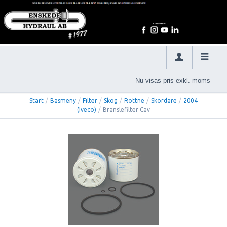
Nu visas pris exkl. moms
Start
/
Basmeny
/
Filter
/
Skog
/
Rottne
/
Skördare
/
2004
(Iveco)
/
Bränslefilter Cav