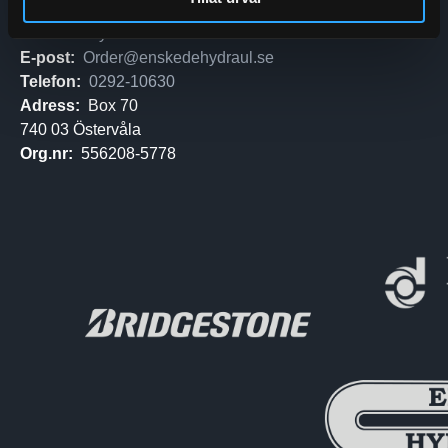
Enskede Hydraul AB
E-post:
Order@enskedehydraul.se
Telefon:
0292-10630
Adress:
Box 70
740 03 Östervåla
Org.nr:
556208-5778