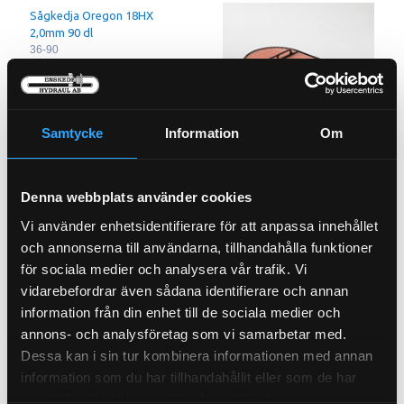
Sågkedja Oregon 18HX
2,0mm 90 dl
36-90
Samtycke
Information
Om
Luftfilter Powercore
Säkerhet
Denna webbplats använder cookies
21-1560
Vi använder enhetsidentifierare för att anpassa innehållet
Pris exkl.
248.93
Pris exkl.
810.00
och annonserna till användarna, tillhandahålla funktioner
Köp
Köp
för sociala medier och analysera vår trafik. Vi
vidarebefordrar även sådana identifierare och annan
information från din enhet till de sociala medier och
annons- och analysföretag som vi samarbetar med.
Dessa kan i sin tur kombinera informationen med annan
information som du har tillhandahållit eller som de har
samlat in när du har använt deras tjänster.