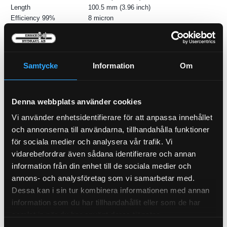
Length
100.5 mm (3.96 inch)
Efficiency 99%
8 micron
Efficiency Test Std
SAE J1985
Style
Cartridge
Primary Application
MERCEDES-BENZ 0000901551
Samtycke
Information
Om
Denna webbplats använder cookies
Vi använder enhetsidentifierare för att anpassa innehållet
och annonserna till användarna, tillhandahålla funktioner
för sociala medier och analysera vår trafik. Vi
P-HYLSA R2/R9 3/4
vidarebefordrar även sådana identifierare och annan
P21-12
information från din enhet till de sociala medier och
Oljefilter
annons- och analysföretag som vi samarbetar med.
21-709
Dessa kan i sin tur kombinera informationen med annan
Pris exkl.
205.00
Pris exkl.
47.00
information som du har tillhandahållit eller som de har
samlat in när du har använt deras tjänster.
Köp
Köp