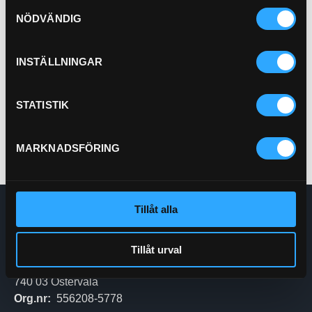
Samtyckesval
NÖDVÄNDIG
P-HYLSA 2SC 3/8"
PU11-6
INSTÄLLNINGAR
Pris exkl.
18.90
Köp
STATISTIK
MARKNADSFÖRING
Tillåt alla
Enskede Hydraul AB
E-post:
Order@enskedehydraul.se
Telefon:
0292-10630
Tillåt urval
Adress:
Box 70
740 03 Östervåla
Org.nr:
556208-5778