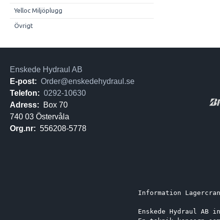
Yelloc Miljöplugg
Övrigt
Enskede Hydraul AB
E-post:
Order@enskedehydraul.se
Telefon:
0292-10630
Adress:
Box 70
740 03 Östervåla
Org.nr:
556208-5778
Information Lagercra
Enskede Hydraul AB i