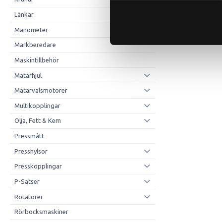
Länkar
Manometer
Markberedare
Maskintillbehör
Matarhjul
Matarvalsmotorer
Multikopplingar
Olja, Fett & Kem
Pressmått
Presshylsor
Presskopplingar
P-Satser
Rotatorer
Rörbocksmaskiner