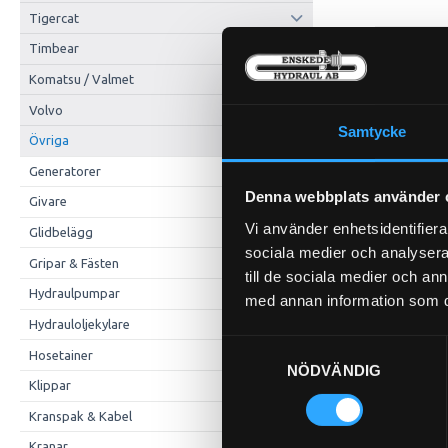
Tigercat
Timbear
Komatsu / Valmet
Volvo
Samtycke
Övriga
Generatorer
Denna webbplats använder 
Givare
Vi använder enhetsidentifierar
Glidbelägg
sociala medier och analysera 
Gripar & Fästen
till de sociala medier och a
Hydraulpumpar
med annan information som du 
Hydrauloljekylare
Samtyckesval
Hosetainer
NÖDVÄNDIG
Klippar
Kranspak & Kabel
Kranar