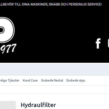
ediga Tjänster
Kund Case
Enskede Rental
Enskede App
Hydraulfilter