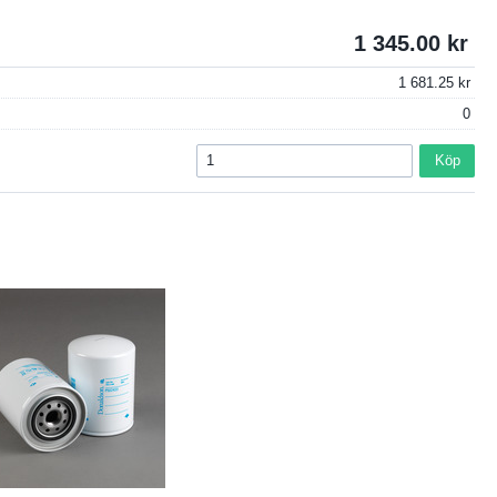
1 345.00
1 681.25
0
Köp