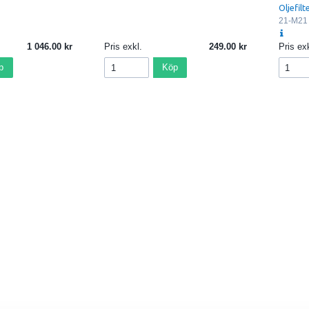
Oljefil
21-M21
1 046.00
Pris exkl.
249.00
Pris exk
p
Köp