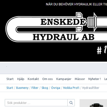
Start
Hjälp
Kontakt
Om oss
Kampanjer
Mässor
Nyheter !
L
Start
/
Basmeny
/
Filter
/
Skog
/
Övriga
/
Nokka Profi
/
Hydraulfilter