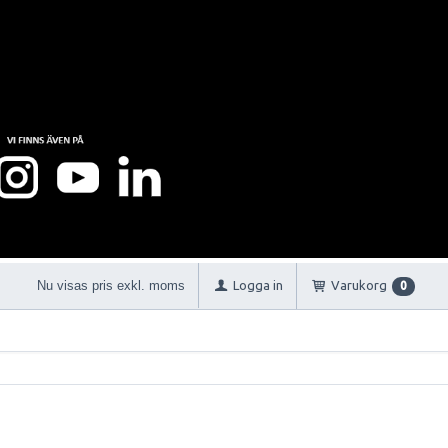
Nu visas pris exkl. moms
Logga in
Varukorg
0