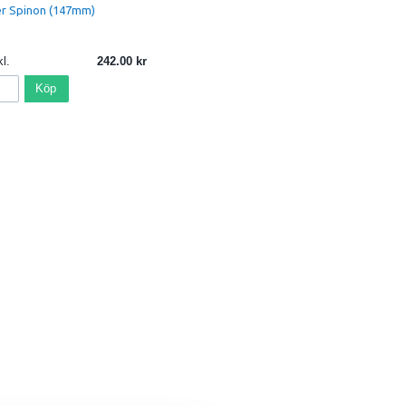
ter Spinon (147mm)
l.
242.00
Köp