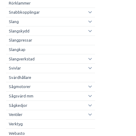
Rörklammer
Snabbkopplingar
Slang
Slangskydd
Slangpressar
Slangkap
Slangverkstad
Svivlar
Svärdhållare
Sågmotorer
Sågsvärd mm
Sågkedjor
Ventiler
Verktyg
Webasto