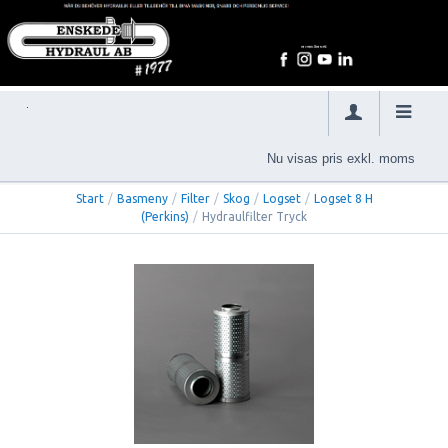
Nu visas pris exkl. moms
Start
/
Basmeny
/
Filter
/
Skog
/
Logset
/
Logset 8 H
(Perkins)
/
Hydraulfilter Tryck