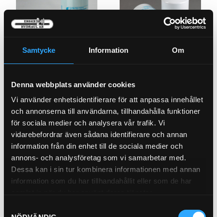
Samtycke
Information
Om
Bränslefilter Bajonett
Oljefilter Spinon (147mm)
21-53052
21-M21
Denna webbplats använder cookies
Pris exkl.
414.00
Pris exkl.
242.00
Vi använder enhetsidentifierare för att anpassa innehållet
Köp
Köp
och annonserna till användarna, tillhandahålla funktioner
för sociala medier och analysera vår trafik. Vi
vidarebefordrar även sådana identifierare och annan
information från din enhet till de sociala medier och
annons- och analysföretag som vi samarbetar med.
Dessa kan i sin tur kombinera informationen med annan
information som du har tillhandahållit eller som de har
samlat in när du har använt deras tjänster.
Samtyckesval