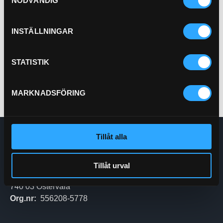
NÖDVÄNDIG
Bränslefilter Bajonett Vattav
21-53086
INSTÄLLNINGAR
Pris exkl.
413.00
Köp
STATISTIK
MARKNADSFÖRING
Tillåt alla
Enskede Hydraul AB
E-post:
Order@enskedehydraul.se
Telefon:
0292-10630
Tillåt urval
Adress:
Box 70
740 03 Östervåla
Org.nr:
556208-5778