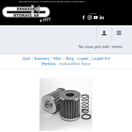
Nu visas pris exkl. moms
Start
/
Basmeny
/
Filter
/
Skog
/
Logset
/
Logset 8 H
(Perkins)
/
Hydraulfilter Retur