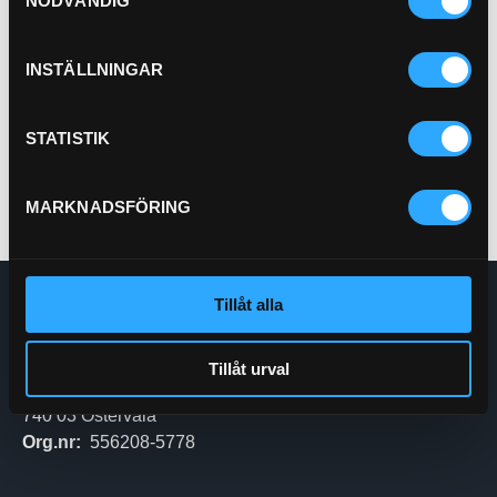
NÖDVÄNDIG
Bränslefilter (förfilter)
21-2010
INSTÄLLNINGAR
Pris exkl.
221.00
Köp
STATISTIK
MARKNADSFÖRING
Tillåt alla
Enskede Hydraul AB
E-post:
Order@enskedehydraul.se
Telefon:
0292-10630
Tillåt urval
Adress:
Box 70
740 03 Östervåla
Org.nr:
556208-5778