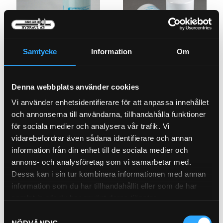
Samtycke
Information
Om
Bränslefilter Bajonett
Oljefilter Spinon (147mm)
21-53052
21-M21
Denna webbplats använder cookies
Pris exkl.
414.00
Pris exkl.
242.00
Vi använder enhetsidentifierare för att anpassa innehållet
Köp
Köp
och annonserna till användarna, tillhandahålla funktioner
för sociala medier och analysera vår trafik. Vi
vidarebefordrar även sådana identifierare och annan
information från din enhet till de sociala medier och
annons- och analysföretag som vi samarbetar med.
Dessa kan i sin tur kombinera informationen med annan
information som du har tillhandahållit eller som de har
samlat in när du har använt deras tjänster.
Samtyckesval