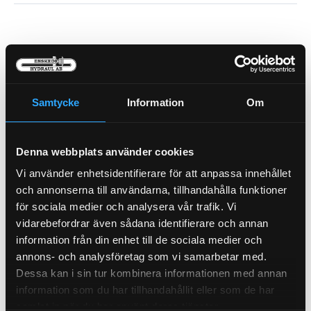
Samtycke
Information
Om
Denna webbplats använder cookies
Oljefilter
Vi använder enhetsidentifierare för att anpassa innehållet
21-1134
Bränslefilter Vattensep.
och annonserna till användarna, tillhandahålla funktioner
21-3227
för sociala medier och analysera vår trafik. Vi
Pris exkl.
663.00
Pris exkl.
773.00
vidarebefordrar även sådana identifierare och annan
Köp
Köp
information från din enhet till de sociala medier och
annons- och analysföretag som vi samarbetar med.
Dessa kan i sin tur kombinera informationen med annan
information som du har tillhandahållit eller som de har
samlat in när du har använt deras tjänster.