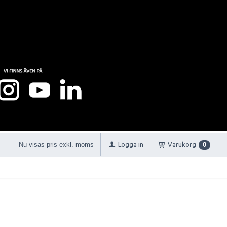
Nu visas pris exkl. moms
Logga in
Varukorg
0