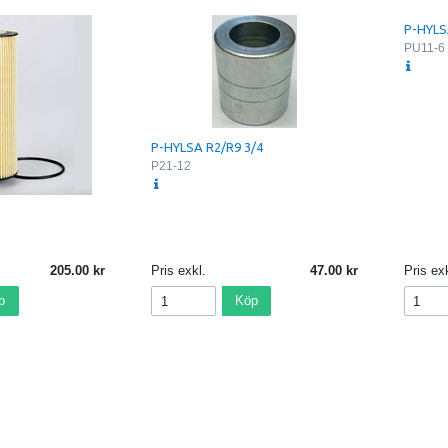
P-HYLS
PU11-6
P-HYLSA R2/R9 3/4
P21-12
205.00
Pris exkl.
47.00
Pris exk
p
Köp