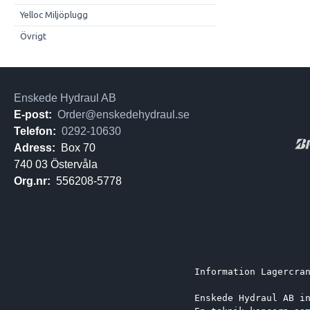
Yelloc Miljöplugg
Övrigt
Enskede Hydraul AB
E-post:
Order@enskedehydraul.se
Telefon:
0292-10630
Adress:
Box 70
740 03 Östervåla
Org.nr:
556208-5778
Information Lagercra
Enskede Hydraul AB i