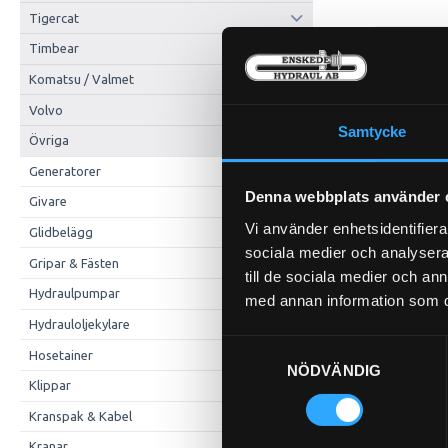
Tigercat
Timbear
Komatsu / Valmet
Volvo
Samtycke
Övriga
Generatorer
Denna webbplats använder 
Givare
Vi använder enhetsidentifierar
Glidbelägg
sociala medier och analysera 
Gripar & Fästen
till de sociala medier och a
Hydraulpumpar
med annan information som du 
Hydrauloljekylare
Samtyckesval
Hosetainer
NÖDVÄNDIG
Klippar
Kranspak & Kabel
Kranar