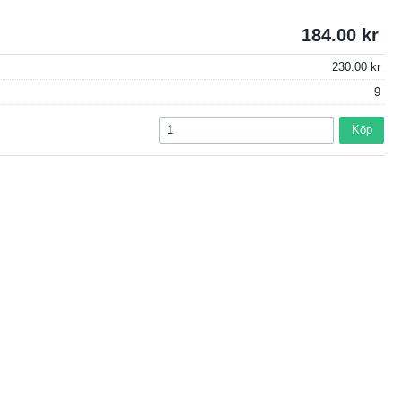
184.00
230.00
9
Köp