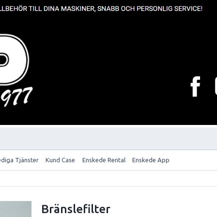
ediga Tjänster
Kund Case
Enskede Rental
Enskede App
Bränslefilter