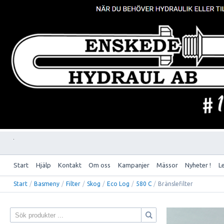
Start
Hjälp
Kontakt
Om oss
Kampanjer
Mässor
Nyheter !
L
Start
/
Basmeny
/
Filter
/
Skog
/
Eco Log
/
580 C
/
Bränslefilter