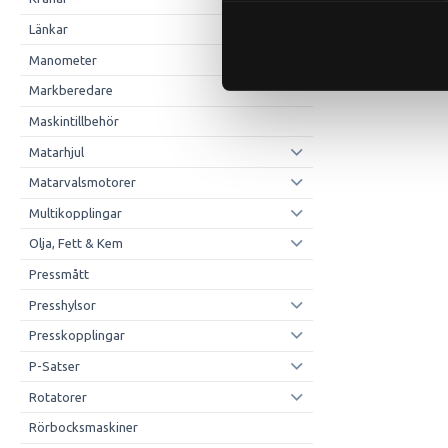
Länkar
Manometer
Markberedare
Maskintillbehör
Matarhjul
Matarvalsmotorer
Multikopplingar
Olja, Fett & Kem
Pressmått
Presshylsor
Presskopplingar
P-Satser
Rotatorer
Rörbocksmaskiner