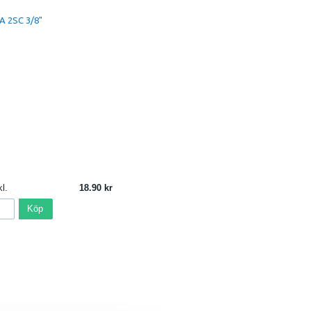
A 2SC 3/8"
l.
18.90
Köp