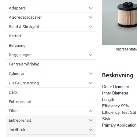
Adapters
Aggregatsdetaljer
Band & Slirskydd
Batteri
Belysning
Representativ
Boggielager
Centralsmörjning
Cylindrar
Beskrivning
Dieslelutrustning
Outer Diameter
Däck
Inner Diameter
Length
Entreprenad
Efficiency 99%
Filter
Efficiency Test Std
Style
Entreprenad
Primary Application
Jordbruk