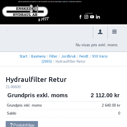
Nu visas pris exkl. moms
Start
/
Basmeny
/
Filter
/
Jordbruk
/
Fendt
/
930 Vario
(2005)
/
Hydraulfilter Retur
Hydraulfilter Retur
21-90600
Grundpris exkl. moms
2 112.00
Grundpris inkl. moms
2 640.00
Saldo
0
Produktfråga