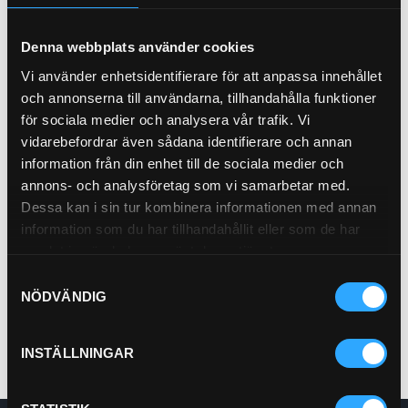
Denna webbplats använder cookies
Vi använder enhetsidentifierare för att anpassa innehållet
och annonserna till användarna, tillhandahålla funktioner
för sociala medier och analysera vår trafik. Vi
vidarebefordrar även sådana identifierare och annan
information från din enhet till de sociala medier och
annons- och analysföretag som vi samarbetar med.
Bränslefilter Vattensep.
Dessa kan i sin tur kombinera informationen med annan
21-3398
information som du har tillhandahållit eller som de har
samlat in när du har använt deras tjänster.
Pris exkl.
507.00
Samtyckesval
Köp
NÖDVÄNDIG
INSTÄLLNINGAR