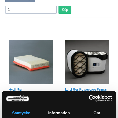
Köp
Hyttfilter
Luftfilter Powercore Primär
21-5089
21-8676
Pris exkl.
224.00
Pris exkl.
1 512.00
Köp
Köp
Samtycke
Information
Om