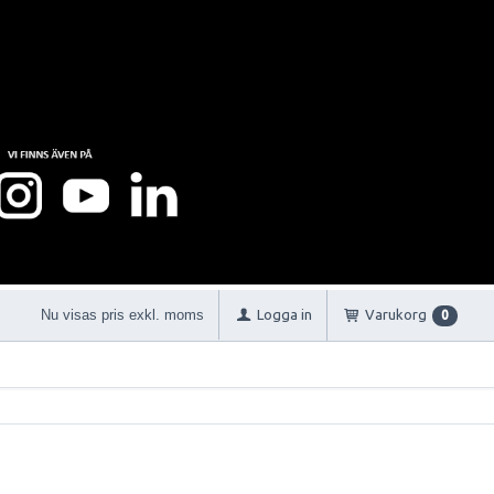
Nu visas pris exkl. moms
Logga in
Varukorg
0