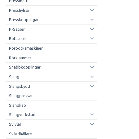
Pressmått
Presshylsor
Presskopplingar
P-Satser
Rotatorer
Rörbocksmaskiner
Rörklammer
Snabbkopplingar
Slang
Slangskydd
Slangpressar
Slangkap
Slangverkstad
Svivlar
Svärdhållare