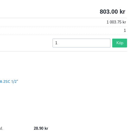
803.00
1 003.75
1
Köp
A 2SC 1/2"
l.
28.90