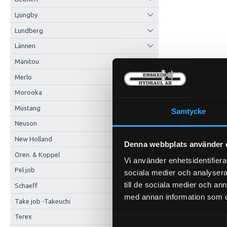
Ljungby
Lundberg
Lännen
Manitou
Merlo
Morooka
Mustang
Samtycke
Neuson
New Holland
Denna webbplats använder 
Oren. & Koppel
Vi använder enhetsidentifierar
Pel job
sociala medier och analysera 
till de sociala medier och a
Schaeff
med annan information som du 
Take job -Takeuchi
Terex
Samtyckesval