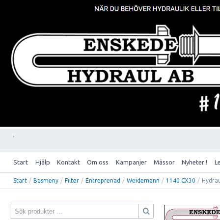
Start
Hjälp
Kontakt
Om oss
Kampanjer
Mässor
Nyheter !
L
Start
/
Basmeny
/
Filter
/
Entreprenad
/
Weidemann
/
1140 CX30
/
Hydrau