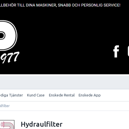
ediga Tjänster
Kund Case
Enskede Rental
Enskede App
lfilter
Hydraulfilter