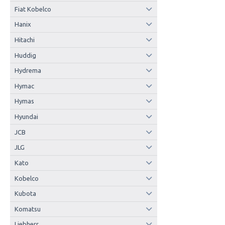
Fiat Kobelco
Hanix
Hitachi
Huddig
Hydrema
Hymac
Hymas
Hyundai
JCB
JLG
Kato
Kobelco
Kubota
Komatsu
Liebherr