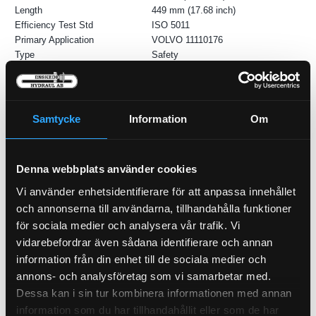
Length
449 mm (17.68 inch)
Efficiency Test Std
ISO 5011
Primary Application
VOLVO 11110176
Type
Safety
Style
Radialseal
Brand
RadialSeal™
Samtycke
Information
Om
Denna webbplats använder cookies
Vi använder enhetsidentifierare för att anpassa innehållet
och annonserna till användarna, tillhandahålla funktioner
för sociala medier och analysera vår trafik. Vi
vidarebefordrar även sådana identifierare och annan
Luftfilter Primär (Y)
Oljefilter Spinon (147mm)
information från din enhet till de sociala medier och
21-L105
21-M21
annons- och analysföretag som vi samarbetar med.
Dessa kan i sin tur kombinera informationen med annan
Pris exkl.
824.00
Pris exkl.
242.00
information som du har tillhandahållit eller som de har
Köp
Köp