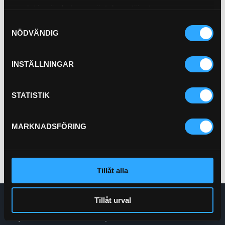
samlat in när du har använt deras tjänster.
Samtyckesval
NÖDVÄNDIG
INSTÄLLNINGAR
P-NIPPEL JIC (1/2x7/8-14)
72-8-10
STATISTIK
Pris exkl.
61.90
Köp
MARKNADSFÖRING
Tillåt alla
Tillåt urval
Enskede Hydraul AB
E-post:
Order@enskedehydraul.se