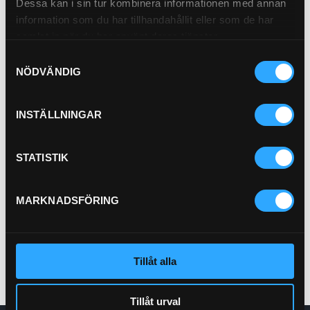
Dessa kan i sin tur kombinera informationen med annan
information som du har tillhandahållit eller som de har
samlat in när du har använt deras tjänster.
Samtyckesval
NÖDVÄNDIG
INSTÄLLNINGAR
AdBlue 10L
STATISTIK
100010
Pris exkl.
121.00
MARKNADSFÖRING
Köp
Tillåt alla
Tillåt urval