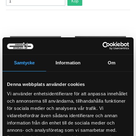
Köp
Samtycke
Information
Om
Denna webbplats använder cookies
Oljefilter Longlife
Andingsfilter utan Backventil
Vi använder enhetsidentifierare för att anpassa innehållet
21-M6
21-L12
och annonserna till användarna, tillhandahålla funktioner
för sociala medier och analysera vår trafik. Vi
Pris exkl.
302.00
Pris exkl.
242.00
vidarebefordrar även sådana identifierare och annan
Köp
Köp
information från din enhet till de sociala medier och
annons- och analysföretag som vi samarbetar med.