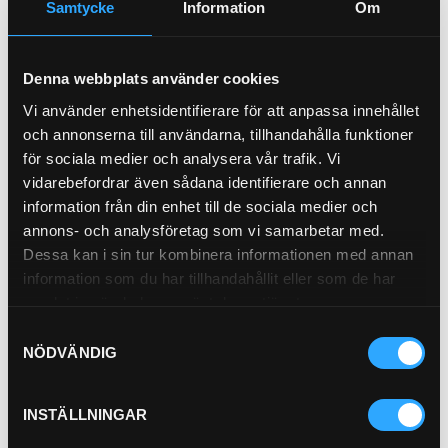
Samtycke
Information
Om
Denna webbplats använder cookies
Vi använder enhetsidentifierare för att anpassa innehållet
Oljefilter Longlife
Oljefilter By-Pass
och annonserna till användarna, tillhandahålla funktioner
21-M6
21-M10
för sociala medier och analysera vår trafik. Vi
Pris exkl.
302.00
Pris exkl.
263.00
vidarebefordrar även sådana identifierare och annan
Köp
Köp
information från din enhet till de sociala medier och
annons- och analysföretag som vi samarbetar med.
Dessa kan i sin tur kombinera informationen med annan
P-HYLSA 2SC 1/2"
information som du har tillhandahållit eller som de har
PU11-8
samlat in när du har använt deras tjänster.
Pris exkl.
28.90
Samtyckesval
NÖDVÄNDIG
Köp
INSTÄLLNINGAR