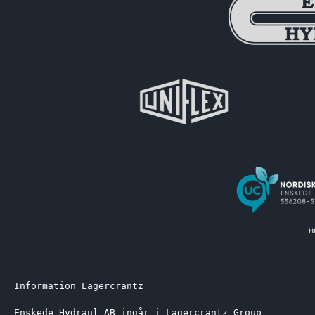
Information Lagercrantz
Enskede Hydraul AB ingår i Lagercrantz Group 