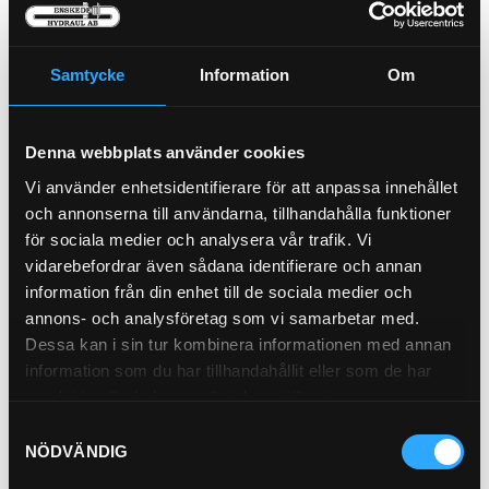
P-NIPPEL BSP 90gr (3/8)
Samtycke
Information
Om
94-6
Luftfilter Yttre Radialseal
Denna webbplats använder cookies
21-2580
Vi använder enhetsidentifierare för att anpassa innehållet
Pris exkl.
396.00
Pris exkl.
58.90
och annonserna till användarna, tillhandahålla funktioner
för sociala medier och analysera vår trafik. Vi
Köp
Köp
vidarebefordrar även sådana identifierare och annan
information från din enhet till de sociala medier och
annons- och analysföretag som vi samarbetar med.
Dessa kan i sin tur kombinera informationen med annan
information som du har tillhandahållit eller som de har
samlat in när du har använt deras tjänster.
Samtyckesval
P-NIPPEL BSP 90gr (1/2)
NÖDVÄNDIG
94-8