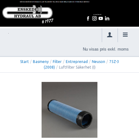
Nu visas pris exkl. moms
Start
/
Basmeny
/
Filter
/
Entreprenad
/
Neuson
/
75Z-3
(2008)
/
Luftfilter Säkerhet (I)