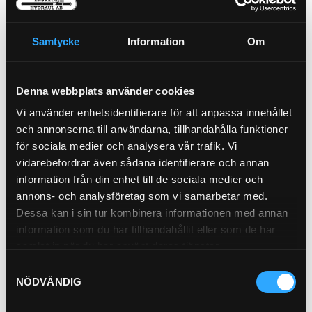
Oljefilter
Luftfilter Primär (Y)
Samtycke
Information
Om
21-3771
21-25352
Pris exkl.
171.00
Pris exkl.
425.00
Denna webbplats använder cookies
Köp
Köp
Vi använder enhetsidentifierare för att anpassa innehållet
och annonserna till användarna, tillhandahålla funktioner
för sociala medier och analysera vår trafik. Vi
vidarebefordrar även sådana identifierare och annan
information från din enhet till de sociala medier och
annons- och analysföretag som vi samarbetar med.
Dessa kan i sin tur kombinera informationen med annan
information som du har tillhandahållit eller som de har
samlat in när du har använt deras tjänster.
Luftfilter Säkerhet (I)
Samtyckesval
21-25485
NÖDVÄNDIG
Pris exkl.
317.00