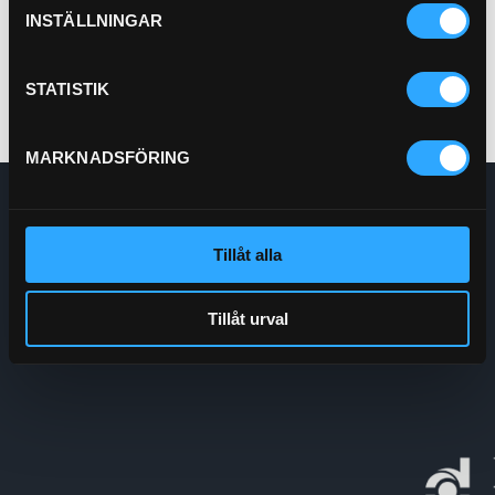
Köp
INSTÄLLNINGAR
STATISTIK
MARKNADSFÖRING
Enskede Hydraul AB
E-post:
Order@enskedehydraul.se
Tillåt alla
Telefon:
0292-10630
Adress:
Box 70
740 03 Östervåla
Tillåt urval
Org.nr:
556208-5778