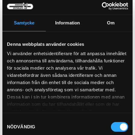
P-NIPPEL BSP (1/2)
92-8
Samtycke
Information
Om
Plastpropp Inv (1/2)
KS-8
Pris exkl.
4.00
Pris exkl.
46.90
Denna webbplats använder cookies
Köp
Köp
Vi använder enhetsidentifierare för att anpassa innehållet
och annonserna till användarna, tillhandahålla funktioner
för sociala medier och analysera vår trafik. Vi
vidarebefordrar även sådana identifierare och annan
information från din enhet till de sociala medier och
annons- och analysföretag som vi samarbetar med.
Dessa kan i sin tur kombinera informationen med annan
information som du har tillhandahållit eller som de har
samlat in när du har använt deras tjänster.
Samtyckesval
Bränslefilter
NÖDVÄNDIG
21-0848