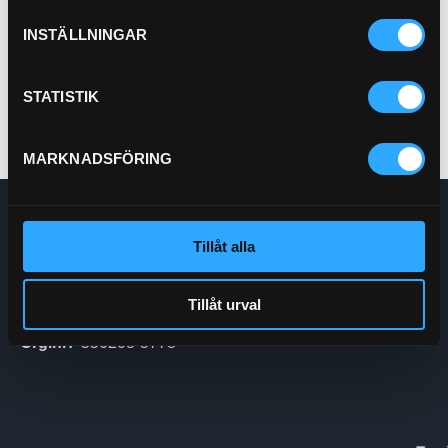
Pris exkl.
603.00
INSTÄLLNINGAR
Köp
STATISTIK
MARKNADSFÖRING
Enskede Hydraul AB
Tillåt alla
E-post:
Order@enskedehydraul.se
Telefon:
0292-10630
Adress:
Box 70
Tillåt urval
740 03 Östervåla
Org.nr:
556208-5778