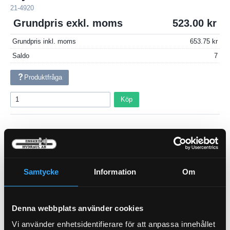
21-4920
Grundpris exkl. moms
523.00
Grundpris inkl. moms
653.75
Saldo
7
Produktfråga
Köp
ABSORBERINGSMEDEL
Bränslefilter
Samtycke
Information
Om
23-90459
21-1033
Pris exkl.
93.00
Pris exkl.
524.00
Denna webbplats använder cookies
Köp
Köp
Vi använder enhetsidentifierare för att anpassa innehållet