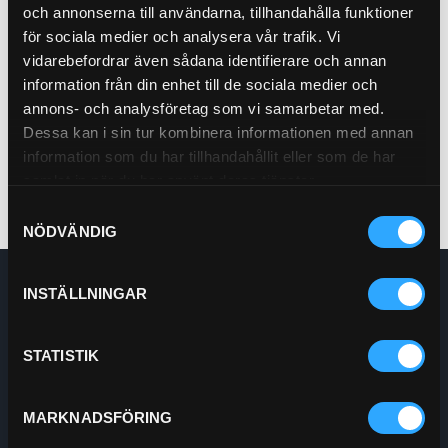
och annonserna till användarna, tillhandahålla funktioner
Bränslefilter
för sociala medier och analysera vår trafik. Vi
21-1852
vidarebefordrar även sådana identifierare och annan
information från din enhet till de sociala medier och
Pris exkl.
402.00
annons- och analysföretag som vi samarbetar med.
Köp
Dessa kan i sin tur kombinera informationen med annan
information som du har tillhandahållit eller som de har
samlat in när du har använt deras tjänster.
Samtyckesval
NÖDVÄNDIG
Enskede Hydraul AB
INSTÄLLNINGAR
E-post:
Order@enskedehydraul.se
Telefon:
0292-10630
STATISTIK
Adress:
Box 70
740 03 Östervåla
Org.nr:
556208-5778
MARKNADSFÖRING