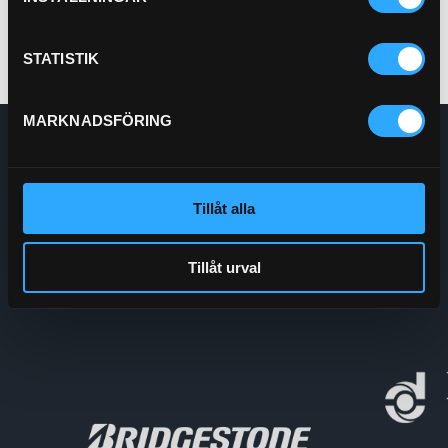
STATISTIK
MARKNADSFÖRING
Enskede Hydraul AB
E-post:
Order@enskedehydraul.se
Telefon:
0292-10630
Tillåt alla
Adress:
Box 70
740 03 Östervåla
Tillåt urval
Org.nr:
556208-5778