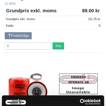
21-8005
Grundpris exkl. moms
89.00
Grundpris inkl. moms
111.25
Saldo
0
Produktfråga
Köp
KUPÉFILTER
21-46200