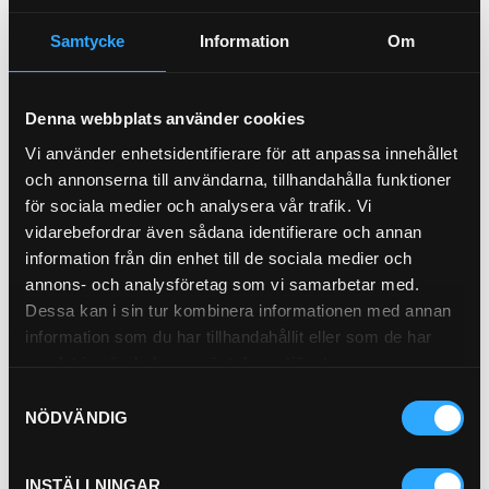
Andingsfilter
21-5700
Samtycke
Information
Om
Pris exkl.
299.00
Pris exkl.
569.00
Köp
Köp
Denna webbplats använder cookies
Vi använder enhetsidentifierare för att anpassa innehållet
och annonserna till användarna, tillhandahålla funktioner
för sociala medier och analysera vår trafik. Vi
vidarebefordrar även sådana identifierare och annan
information från din enhet till de sociala medier och
annons- och analysföretag som vi samarbetar med.
Dessa kan i sin tur kombinera informationen med annan
information som du har tillhandahållit eller som de har
samlat in när du har använt deras tjänster.
Hydraulfilter Retur
21-0787
Samtyckesval
NÖDVÄNDIG
Pris exkl.
1 124.00
Köp
INSTÄLLNINGAR