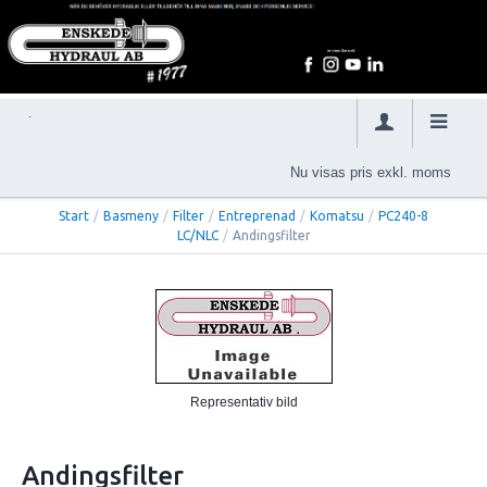
Nu visas pris exkl. moms
Start
/
Basmeny
/
Filter
/
Entreprenad
/
Komatsu
/
PC240-8
LC/NLC
/
Andingsfilter
Representativ bild
Andingsfilter