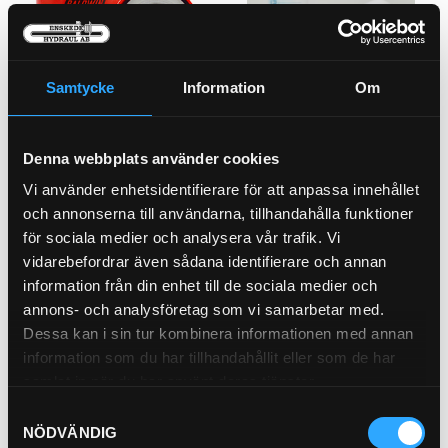
Samtycke
Information
Om
Andingsfilter
Bränslefilter Vattensep.
21-5700
21-477
Denna webbplats använder cookies
Pris exkl.
299.00
Pris exkl.
546.00
Vi använder enhetsidentifierare för att anpassa innehållet
Köp
Köp
och annonserna till användarna, tillhandahålla funktioner
för sociala medier och analysera vår trafik. Vi
vidarebefordrar även sådana identifierare och annan
information från din enhet till de sociala medier och
annons- och analysföretag som vi samarbetar med.
Dessa kan i sin tur kombinera informationen med annan
information som du har tillhandahållit eller som de har
samlat in när du har använt deras tjänster.
Samtyckesval
NÖDVÄNDIG
Oljefilter