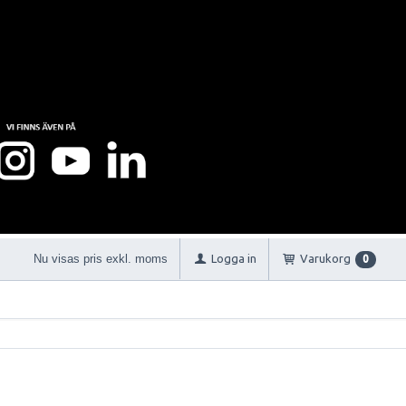
Nu visas pris exkl. moms
Logga in
Varukorg
0