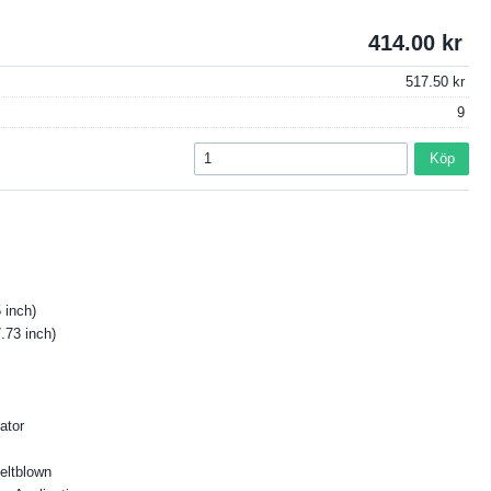
414.00
517.50
9
Köp
 inch)
.73 inch)
ator
eltblown