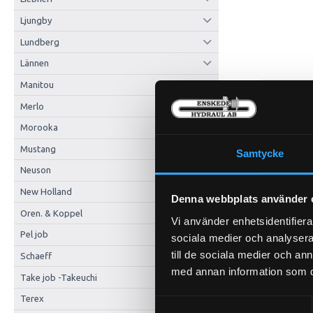
Ljungby
Lundberg
Lännen
Manitou
Merlo
Morooka
Mustang
Samtycke
Neuson
New Holland
Denna webbplats använder 
Oren. & Koppel
Vi använder enhetsidentifierar
Pel job
sociala medier och analysera 
till de sociala medier och a
Schaeff
med annan information som du 
Take job -Takeuchi
Terex
Samtyckesval