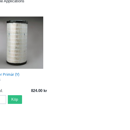
ne Applications
er Primär (Y)
5
l.
824.00
Köp