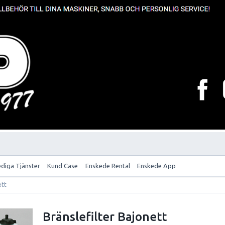
ediga Tjänster
Kund Case
Enskede Rental
Enskede App
ett
Bränslefilter Bajonett