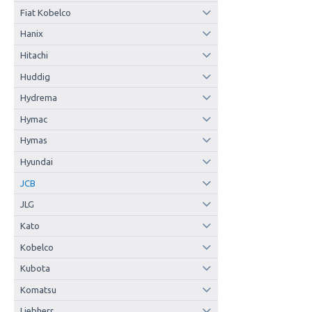
Fiat Kobelco
Hanix
Hitachi
Huddig
Hydrema
Hymac
Hymas
Hyundai
JCB
JLG
Kato
Kobelco
Kubota
Komatsu
Liebherr