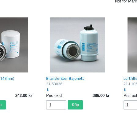
Not for Mari
 (147mm)
Bränslefilter Bajonett
Luftfilt
21-53036
21-L10
242.00
Pris exkl.
386.00
Pris exk
p
Köp