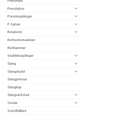
Pressmått
Presshylsor
Presskopplingar
P-Satser
Rotatorer
Rörbocksmaskiner
Rörklammer
Snabbkopplingar
Slang
Slangskydd
Slangpressar
Slangkap
Slangverkstad
Svivlar
Svärdhållare