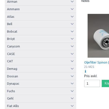
Notes
Airman
Ammann
Atlas
Bell
Bobcat
Bröyt
Canycom
CASE
CAT
Oljefilter Spinon
21-M21
Demag
Pris exkl.
Doosan
Kö
Dynapac
Fuchs
Gehl
Fiat Allis