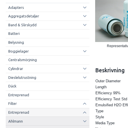
Adapters
Aggregatsdetaljer
Band & Slirskydd
Batteri
Belysning
Representativ
Boggielager
Centralsmörjning
Cylindrar
Beskrivning
Dieslelutrustning
Outer Diameter
Däck
Length
Efficiency 99%
Entreprenad
Efficiency Test Std
Filter
Emulsified H2O Eff
Type
Entreprenad
Style
Ahlmann
Media Type