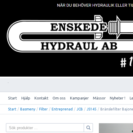
Start
Hjälp
Kontakt
Om oss
Kampanjer
Mässor
Nyheter !
L
Start
/
Basmeny
/
Filter
/
Entreprenad
/
JCB
/
JS145
/
Bränslefilter Bajon