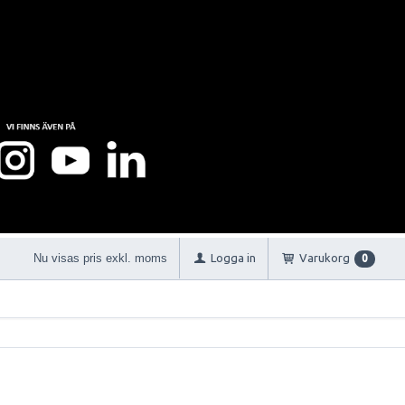
Nu visas pris exkl. moms
Logga in
Varukorg
0