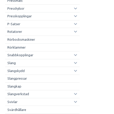
Pressmått
Presshylsor
Presskopplingar
P-Satser
Rotatorer
Rörbocksmaskiner
Rörklammer
Snabbkopplingar
Slang
Slangskydd
Slangpressar
Slangkap
Slangverkstad
Svivlar
Svärdhållare