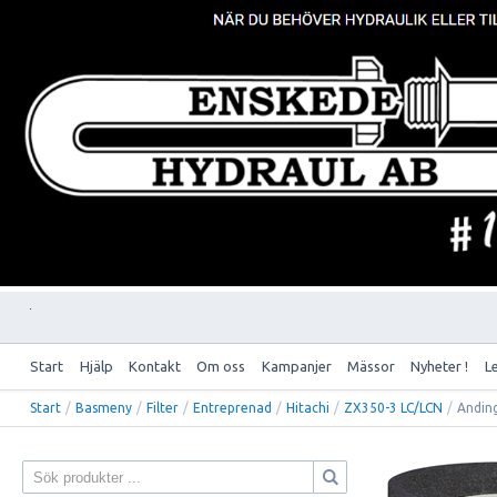
Start
Hjälp
Kontakt
Om oss
Kampanjer
Mässor
Nyheter !
L
Start
/
Basmeny
/
Filter
/
Entreprenad
/
Hitachi
/
ZX350-3 LC/LCN
/
Anding