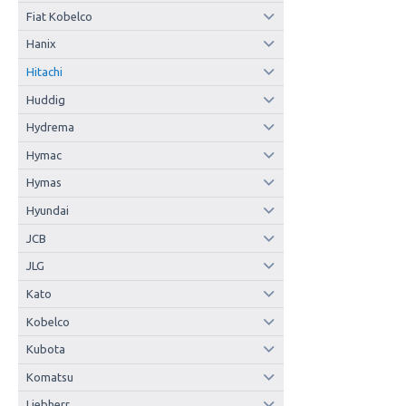
Fiat Kobelco
Hanix
Hitachi
Huddig
Hydrema
Hymac
Hymas
Hyundai
JCB
JLG
Kato
Kobelco
Kubota
Komatsu
Liebherr