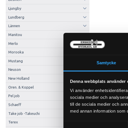
Ljungby
Lundberg
Lännen
Manitou
Merlo
Morooka
Mustang
Samtycke
Neuson
New Holland
Denna webbplats använder 
Oren. & Koppel
Vi använder enhetsidentifierar
Pel job
sociala medier och analysera 
till de sociala medier och a
Schaeff
med annan information som du 
Take job -Takeuchi
Terex
Samtyckesval