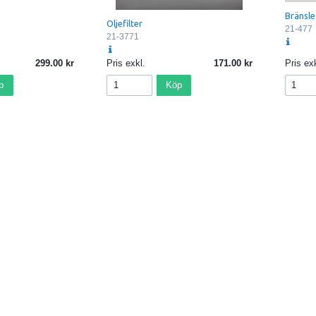
Bränsle
Oljefilter
21-477
21-3771
299.00
Pris exkl.
171.00
Pris exk
p
Köp