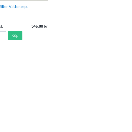
filter Vattensep.
l.
546.00
Köp