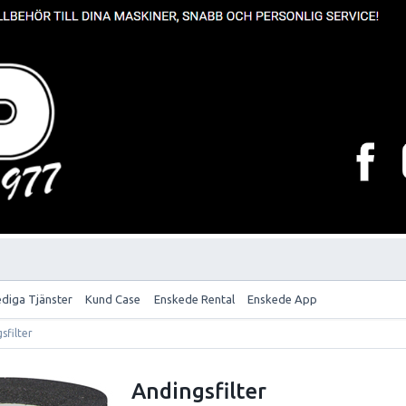
ediga Tjänster
Kund Case
Enskede Rental
Enskede App
sfilter
Andingsfilter