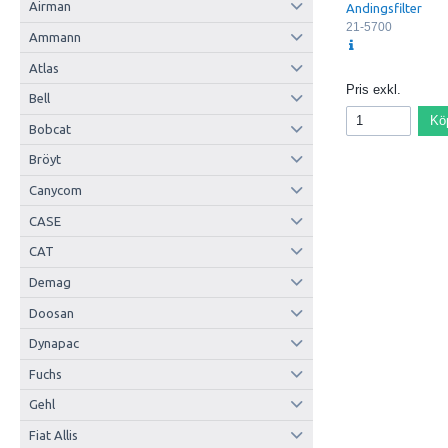
Airman
Andingsfilter
21-5700
Ammann
Atlas
Pris exkl.
Bell
Kö
Bobcat
Bröyt
Canycom
CASE
CAT
Demag
Doosan
Dynapac
Fuchs
Gehl
Fiat Allis