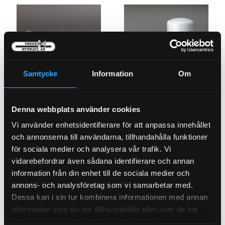
Samtycke
Information
Om
Hydraulfilter
Oljefilter
21-2269
21-0596
Denna webbplats använder cookies
Vi använder enhetsidentifierare för att anpassa innehållet
Pris exkl.
1 073.00
Pris exkl.
421.00
och annonserna till användarna, tillhandahålla funktioner
Köp
Köp
för sociala medier och analysera vår trafik. Vi
vidarebefordrar även sådana identifierare och annan
information från din enhet till de sociala medier och
annons- och analysföretag som vi samarbetar med.
Dessa kan i sin tur kombinera informationen med annan
information som du har tillhandahållit eller som de har
samlat in när du har använt deras tjänster.