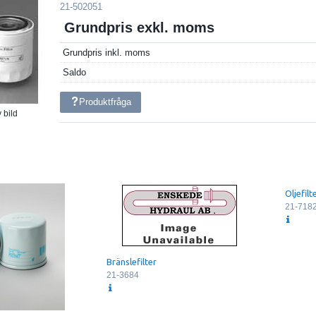
21-502051
Grundpris exkl. moms
Grundpris inkl. moms
Saldo
Produktfråga
 bild
Oljefil
21-718
Bränslefilter
21-3684