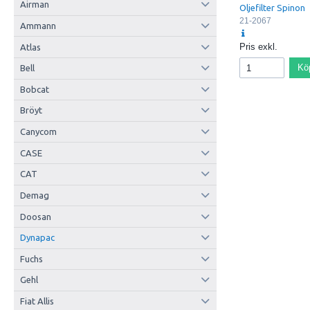
Airman
Oljefilter Spinon
21-2067
Ammann
Pris exkl.
Atlas
Kö
Bell
Bobcat
Bröyt
Canycom
CASE
CAT
Demag
Doosan
Dynapac
Fuchs
Gehl
Fiat Allis