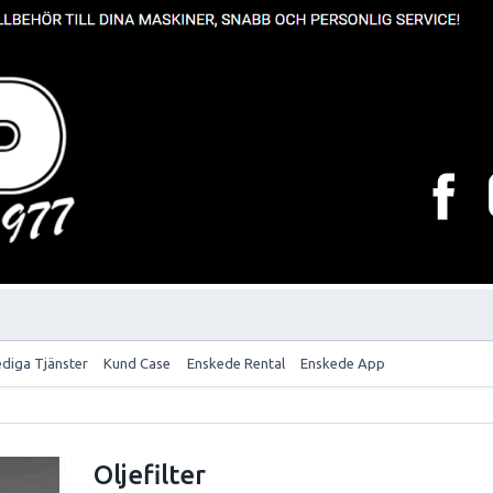
ediga Tjänster
Kund Case
Enskede Rental
Enskede App
Oljefilter