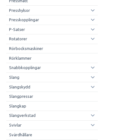
Pressmått
Presshylsor
Presskopplingar
P-Satser
Rotatorer
Rörbocksmaskiner
Rörklammer
Snabbkopplingar
Slang
Slangskydd
Slangpressar
Slangkap
Slangverkstad
Svivlar
Svärdhållare