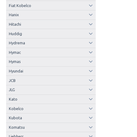
Fiat Kobelco
Hanix
Hitachi
Huddig
Hydrema
Hymac
Hymas
Hyundai
JCB
JLG
Kato
Kobelco
Kubota
Komatsu
Liebherr