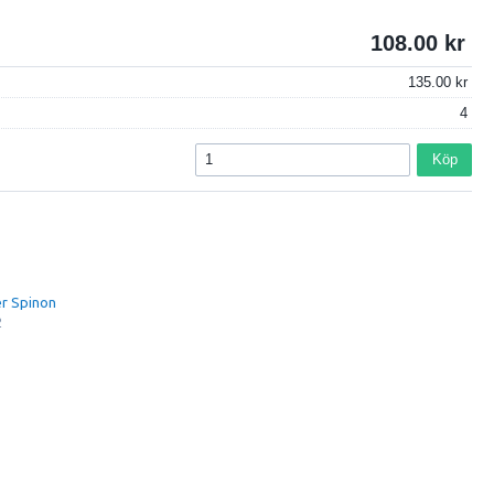
108.00
135.00
4
Köp
ter Spinon
2