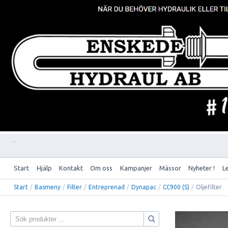
Start
Hjälp
Kontakt
Om oss
Kampanjer
Mässor
Nyheter !
L
Start
/
Basmeny
/
Filter
/
Entreprenad
/
Dynapac
/
CC900 (S)
/
Oljefilter