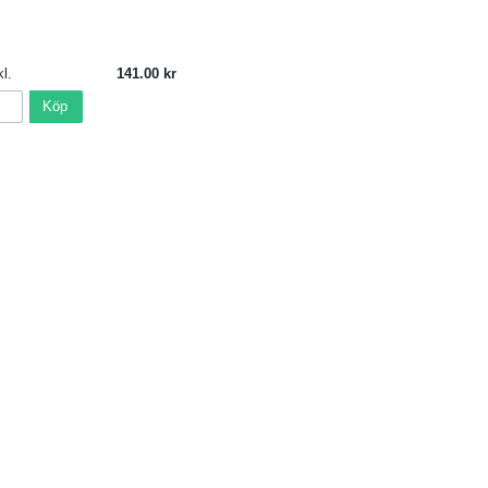
l.
141.00
Köp