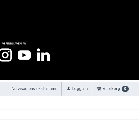
Nu visas pris exkl. moms
Logga in
Varukorg
0