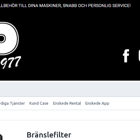
ediga Tjänster
Kund Case
Enskede Rental
Enskede App
Bränslefilter