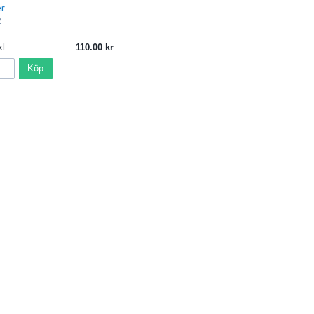
er
2
l.
110.00
Köp