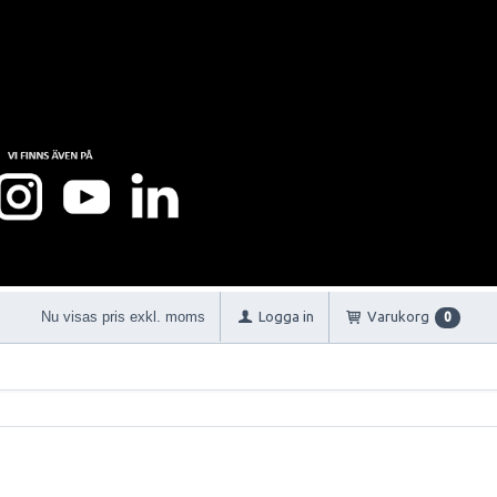
Nu visas pris exkl. moms
Logga in
Varukorg
0