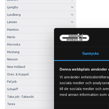
Ljungby
Lundberg
Lännen
Manitou
Merlo
Morooka
Mustang
Samtycke
Neuson
New Holland
Denna webbplats använder 
Oren. & Koppel
Vi använder enhetsidentifierar
Pel job
sociala medier och analysera 
till de sociala medier och a
Schaeff
med annan information som du 
Take job -Takeuchi
Terex
Samtyckesval