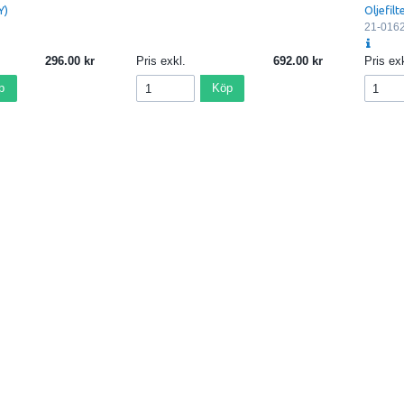
Y)
Oljefilt
21-016
296.00
Pris exkl.
692.00
Pris exk
p
Köp