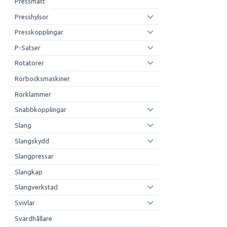
Pressmått
Presshylsor
Presskopplingar
P-Satser
Rotatorer
Rörbocksmaskiner
Rörklammer
Snabbkopplingar
Slang
Slangskydd
Slangpressar
Slangkap
Slangverkstad
Svivlar
Svärdhållare