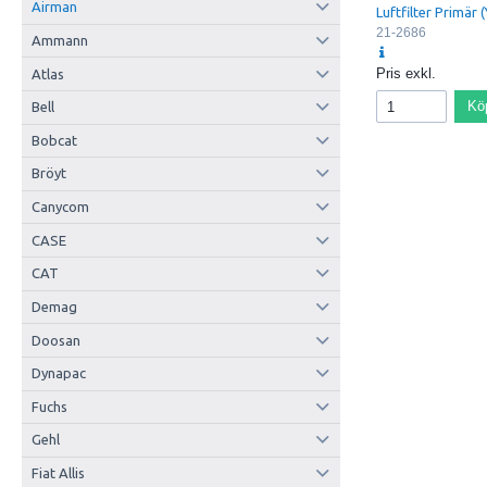
Airman
Luftfilter Primär (
21-2686
Ammann
Pris exkl.
Atlas
Kö
Bell
Bobcat
Bröyt
Canycom
CASE
CAT
Demag
Doosan
Dynapac
Fuchs
Gehl
Fiat Allis