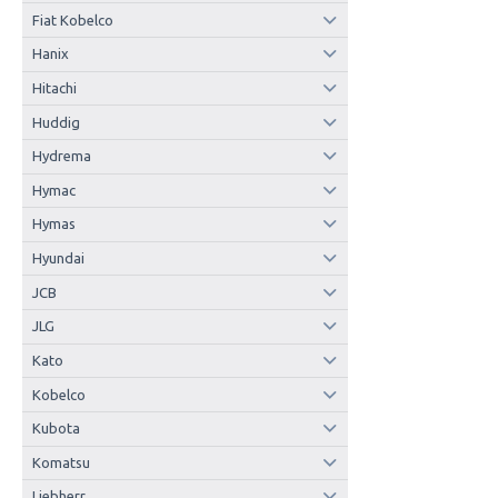
Fiat Kobelco
Hanix
Hitachi
Huddig
Hydrema
Hymac
Hymas
Hyundai
JCB
JLG
Kato
Kobelco
Kubota
Komatsu
Liebherr