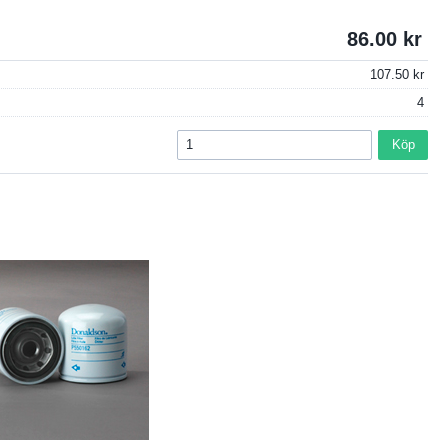
86.00
107.50
4
Köp