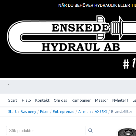
Start
Hjälp
Kontakt
Om oss
Kampanjer
Mässor
Nyheter !
L
Start
/
Basmeny
/
Filter
/
Entreprenad
/
Airman
/
AX35-3
/
Bränslefilter