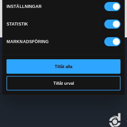
Köp
INSTÄLLNINGAR
STATISTIK
MARKNADSFÖRING
Enskede Hydraul AB
E-post:
Order@enskedehydraul.se
Telefon:
0292-10630
Tillåt alla
Adress:
Box 70
740 03 Östervåla
Tillåt urval
Org.nr:
556208-5778