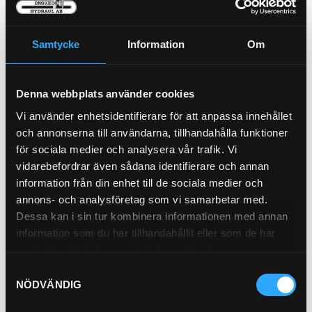
Samtycke
Information
Om
P-NIPPEL BSP (1/2)
P-NIPPEL BSP (1/4)
92-8
92-4
Pris exkl.
46.90
Pris exkl.
28.90
Denna webbplats använder cookies
Köp
Köp
Vi använder enhetsidentifierare för att anpassa innehållet
och annonserna till användarna, tillhandahålla funktioner
för sociala medier och analysera vår trafik. Vi
vidarebefordrar även sådana identifierare och annan
information från din enhet till de sociala medier och
annons- och analysföretag som vi samarbetar med.
Dessa kan i sin tur kombinera informationen med annan
information som du har tillhandahållit eller som de har
samlat in när du har använt deras tjänster.
Tredobricka (3/8)
GB-6
Samtyckesval
NÖDVÄNDIG
Pris exkl.
9.00