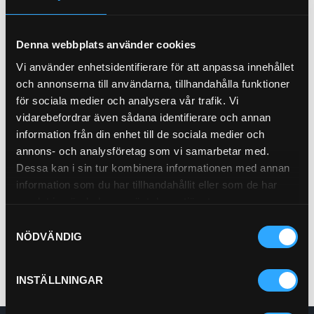
Denna webbplats använder cookies
P-NIPPEL BSP (1/4)
P-NIPPEL BSP (3/8)
92-4
92-6
Vi använder enhetsidentifierare för att anpassa innehållet
och annonserna till användarna, tillhandahålla funktioner
Pris exkl.
28.90
Pris exkl.
36.90
för sociala medier och analysera vår trafik. Vi
Köp
Köp
vidarebefordrar även sådana identifierare och annan
information från din enhet till de sociala medier och
annons- och analysföretag som vi samarbetar med.
P-HYLSA 2SC 3/8"
PU11-6
Dessa kan i sin tur kombinera informationen med annan
information som du har tillhandahållit eller som de har
Pris exkl.
18.90
samlat in när du har använt deras tjänster.
Köp
Samtyckesval
NÖDVÄNDIG
INSTÄLLNINGAR