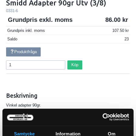
Smidd Adapter 90gr Utv (3/8)
0331-6
Grundpris exkl. moms
86.00
Grundpris inkl. moms
107.50
Saldo
23
Produktfråga
Köp
Beskrivning
Vinkel adapter 90gr.
Utvändig - utvändig gänga
Samtycke
Information
Om