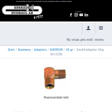
Nu visas pris exkl. moms
Start
/
Basmeny
/
Adapters
/
BSP/RÖR
/
90 gr
/
Smidd Adapter 90gr
Utv (3/8)
Representativ bild