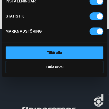
INSTÄLLNINGAR
STATISTIK
MARKNADSFÖRING
Enskede Hydraul AB
E-post:
Order@enskedehydraul.se
Telefon:
0292-10630
Tillåt alla
Adress:
Box 70
740 03 Östervåla
Tillåt urval
Org.nr:
556208-5778