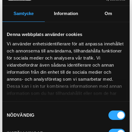
Tredobricka (1/2)
Samtycke
Information
Om
GB-8
Presshylsa BST 1/4"
PU23-4
Denna webbplats använder cookies
Pris exkl.
26.90
Pris exkl.
16.00
Vi använder enhetsidentifierare för att anpassa innehållet
Köp
Köp
och annonserna till användarna, tillhandahålla funktioner
för sociala medier och analysera vår trafik. Vi
vidarebefordrar även sådana identifierare och annan
information från din enhet till de sociala medier och
annons- och analysföretag som vi samarbetar med.
Dessa kan i sin tur kombinera informationen med annan
information som du har tillhandahållit eller som de har
samlat in när du har använt deras tjänster.
Adapter Utv BSP (3/8x1/4)
0101-6-4
Samtyckesval
NÖDVÄNDIG
Pris exkl.
19.00
Köp