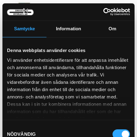
P-HYLSA 2SC 1/2"
PU11-8
Samtycke
Information
Om
P-NIPPEL BSP (1/2)
92-8
Pris exkl.
46.90
Pris exkl.
28.90
Denna webbplats använder cookies
Köp
Köp
Vi använder enhetsidentifierare för att anpassa innehållet
och annonserna till användarna, tillhandahålla funktioner
för sociala medier och analysera vår trafik. Vi
vidarebefordrar även sådana identifierare och annan
information från din enhet till de sociala medier och
annons- och analysföretag som vi samarbetar med.
Dessa kan i sin tur kombinera informationen med annan
information som du har tillhandahållit eller som de har
samlat in när du har använt deras tjänster.
Samtyckesval
Presshylsa BST 3/8"
NÖDVÄNDIG
PU23-6