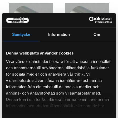
Samtycke
Information
Om
Presshylsa BST 3/8"
Presshylsa BST 1/4"
Denna webbplats använder cookies
PU23-6
PU23-4
Vi använder enhetsidentifierare för att anpassa innehållet
Pris exkl.
29.90
Pris exkl.
26.90
och annonserna till användarna, tillhandahålla funktioner
för sociala medier och analysera vår trafik. Vi
Köp
Köp
vidarebefordrar även sådana identifierare och annan
information från din enhet till de sociala medier och
annons- och analysföretag som vi samarbetar med.
Dessa kan i sin tur kombinera informationen med annan
information som du har tillhandahållit eller som de har
samlat in när du har använt deras tjänster.