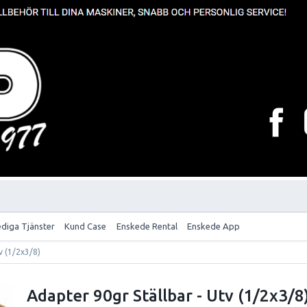
ediga Tjänster
Kund Case
Enskede Rental
Enskede App
v (1/2x3/8)
Adapter 90gr Ställbar - Utv (1/2x3/8