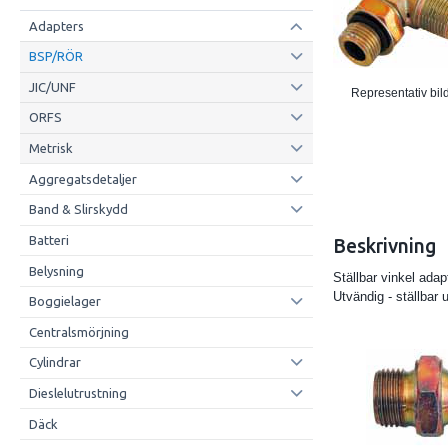
Adapters
BSP/RÖR
JIC/UNF
Representativ bil
ORFS
Metrisk
Aggregatsdetaljer
Band & Slirskydd
Batteri
Beskrivning
Belysning
Ställbar vinkel adap
Utvändig - ställbar
Boggielager
Centralsmörjning
Cylindrar
Dieslelutrustning
Däck