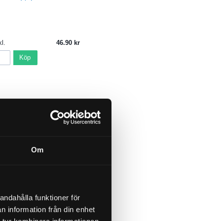
l.
46.90
Köp
Om
andahålla funktioner för
n information från din enhet