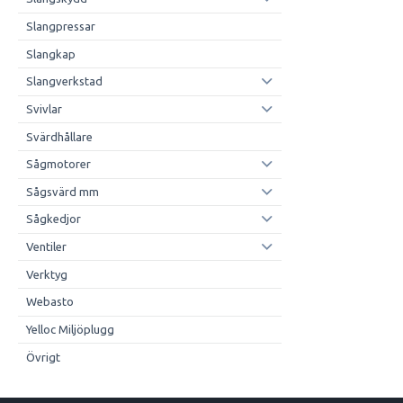
Slangpressar
Slangkap
Slangverkstad
Svivlar
Svärdhållare
Sågmotorer
Sågsvärd mm
Sågkedjor
Ventiler
Verktyg
Webasto
Yelloc Miljöplugg
Övrigt