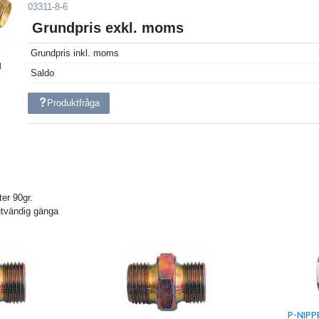
03311-8-6
Grundpris exkl. moms
Grundpris inkl. moms
d
Saldo
Produktfråga
ter 90gr.
 utvändig gänga
P-NIPPE