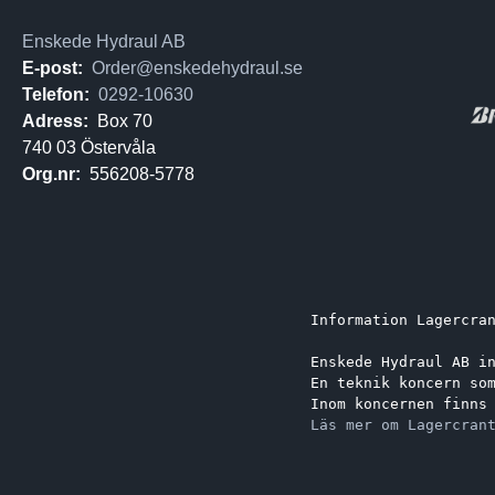
Enskede Hydraul AB
E-post:
Order@enskedehydraul.se
Telefon:
0292-10630
Adress:
Box 70
740 03 Östervåla
Org.nr:
556208-5778
Information Lagercra
Enskede Hydraul AB i
En teknik koncern so
Inom koncernen finns
Läs mer om Lagercran