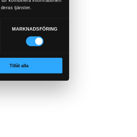
 tur kombinera informationen
deras tjänster.
MARKNADSFÖRING
Tillåt alla