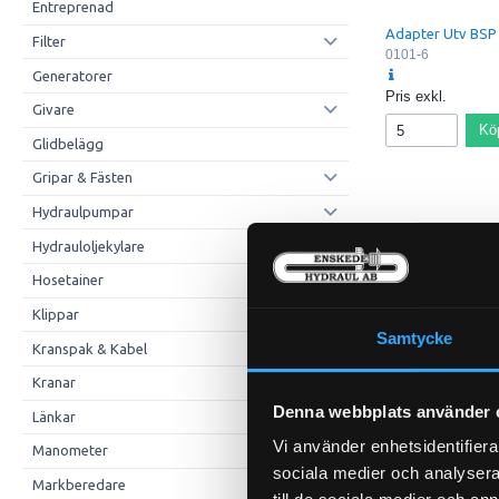
Entreprenad
Adapter Utv BSP 
Filter
0101-6
Generatorer
Pris exkl.
Givare
Kö
Glidbelägg
Gripar & Fästen
Hydraulpumpar
Hydrauloljekylare
Hosetainer
Klippar
Samtycke
Kranspak & Kabel
Kranar
Denna webbplats använder 
Länkar
Vi använder enhetsidentifierar
Manometer
sociala medier och analysera 
Markberedare