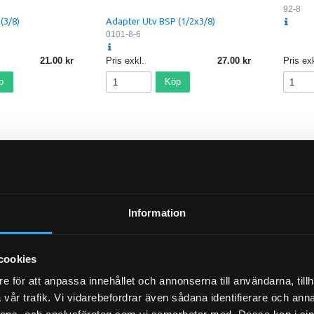
92-8
(3/8)
Adapter Utv BSP (1/2x3/8)
0101-8-6
21.00
Pris exkl.
27.00
Pris exk
p
Köp
Information
cookies
e för att anpassa innehållet och annonserna till användarna, tillh
vår trafik. Vi vidarebefordrar även sådana identifierare och anna