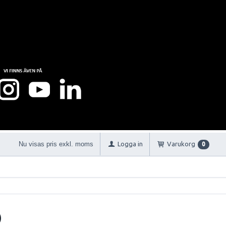
Nu visas pris exkl. moms
Logga in
Varukorg
0
)