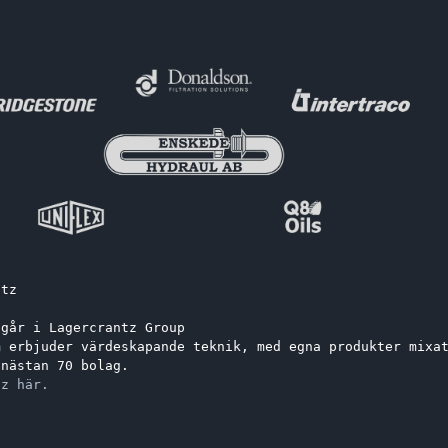
ntz
ngår i Lagercrantz Group 
m erbjuder värdeskapande teknik, med egna produkter mixa
 nästan 70 bolag.
tz här.