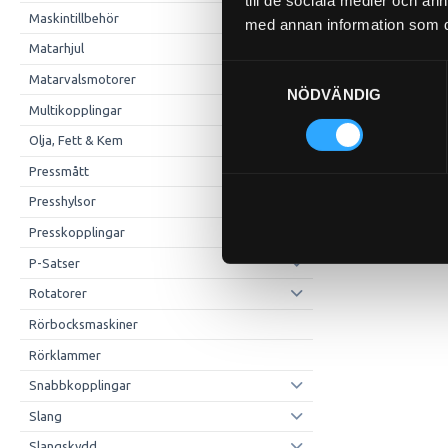
till de sociala medier och a
Maskintillbehör
med annan information som du 
Matarhjul
Samtyckesval
Matarvalsmotorer
NÖDVÄNDIG
Multikopplingar
Olja, Fett & Kem
Pressmått
Presshylsor
Presskopplingar
P-Satser
Rotatorer
Rörbocksmaskiner
Rörklammer
Snabbkopplingar
Slang
Slangskydd