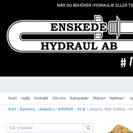
Start
Hjälp
Kontakt
Om oss
Kampanjer
Mässor
Nyheter !
L
Start
/
Basmeny
/
Adapters
/
BSP/RÖR
/
90 gr
/
Adapter 90gr Ställbar - Ut